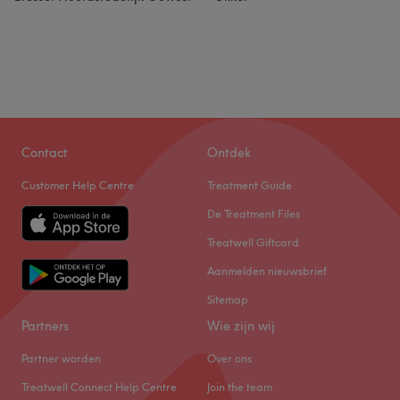
Contact
Ontdek
Customer Help Centre
Treatment Guide
De Treatment Files
Treatwell Giftcard
Aanmelden nieuwsbrief
Sitemap
Partners
Wie zijn wij
Partner worden
Over ons
Treatwell Connect Help Centre
Join the team