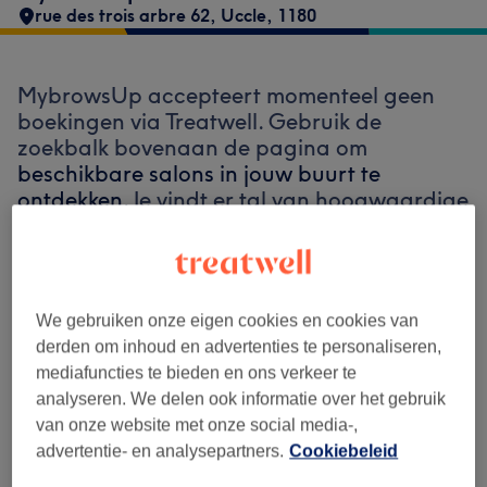
rue des trois arbre 62
,
Uccle
,
1180
MybrowsUp accepteert momenteel geen
boekingen via Treatwell. Gebruik de
zoekbalk bovenaan de pagina om
beschikbare salons in jouw buurt te
ontdekken.
Je vindt er tal van hoogwaardige
professionals die klaarstaan om je te
ontvangen.
We gebruiken onze eigen cookies en cookies van
Vind de beste salons bij jou in de buurt
derden om inhoud en advertenties te personaliseren,
mediafuncties te bieden en ons verkeer te
analyseren. We delen ook informatie over het gebruik
van onze website met onze social media-,
advertentie- en analysepartners.
Cookiebeleid
Zoek op Treatwell