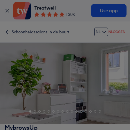
Treatwell
Use app
130K
Schoonheidssalons in de buurt
NL
INLOGGEN
MybrowsUp