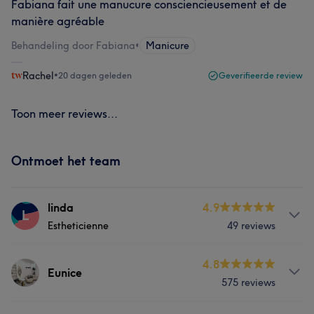
Fabiana fait une manucure consciencieusement et de
manière agréable
Behandeling door Fabiana
•
Manicure
Rachel
•
20 dagen geleden
Geverifieerde review
Toon meer reviews...
Ontmoet het team
linda
4.9
L
Estheticienne
49 reviews
Behandelingen
4.8
Eunice
575 reviews
Nagels
Massage
Lichaam