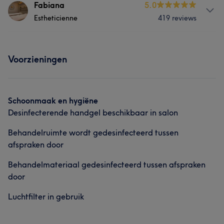
Behandelingen
Fabiana
5.0
Gezicht
Ontharen
Medische esthetiek
Estheticienne
419 reviews
Nagels
Massage
Lichaam
Wat onze klanten zeggen over linda
Behandelingen
Gezicht
Ontharen
Medische esthetiek
Voorzieningen
Efficiënt
5
Professioneel
5
Nagels
Massage
Lichaam
Wat onze klanten zeggen over Eunice
Gezicht
Ontharen
Medische esthetiek
Schoonmaak en hygiëne
Uitzonderlijk
66
Professioneel
53
Ervaren
49
Desinfecterende handgel beschikbaar in salon
Wat onze klanten zeggen over Fabiana
Vriendelijk
40
Behandelruimte wordt gedesinfecteerd tussen
Uitzonderlijk
40
Professioneel
35
Ervaren
33
afspraken door
Getalenteerd
31
Behandelmateriaal gedesinfecteerd tussen afspraken
door
Luchtfilter in gebruik