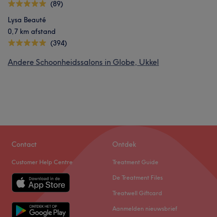
(89)
Lysa Beauté
0,7 km afstand
(394)
Andere Schoonheidssalons in Globe, Ukkel
Contact
Ontdek
Customer Help Centre
Treatment Guide
De Treatment Files
Treatwell Giftcard
Aanmelden nieuwsbrief