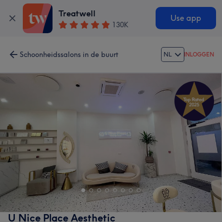
Treatwell
Use app
130K
Schoonheidssalons in de buurt
NL
INLOGGEN
U Nice Place Aesthetic