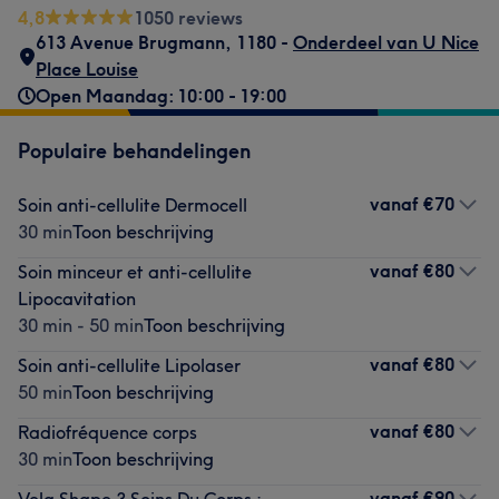
4,8
1050 reviews
613 Avenue Brugmann
,
1180 -
Onderdeel van U Nice
Place Louise
Open Maandag: 10:00 - 19:00
Populaire behandelingen
vanaf
€70
Soin anti-cellulite Dermocell
30 min
Toon beschrijving
vanaf
€80
Soin minceur et anti-cellulite
Lipocavitation
30 min - 50 min
Toon beschrijving
vanaf
€80
Soin anti-cellulite Lipolaser
50 min
Toon beschrijving
vanaf
€80
Radiofréquence corps
30 min
Toon beschrijving
vanaf
€90