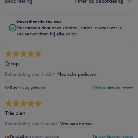
Beoordeling
Filter op beoordeling
Geverifieerde reviews
Geschreven door onze klanten, zodat je weet wat je
kan verwachten bij elke salon.
👌 top
Behandeling door linda
•
Medische pedicure
Kay
•
1 dag geleden
Geverifieerde review
Très bien
Behandeling door Eunice
•
Vrouwen harsen
Daniella
•
3 dagen geleden
Geverifieerde review