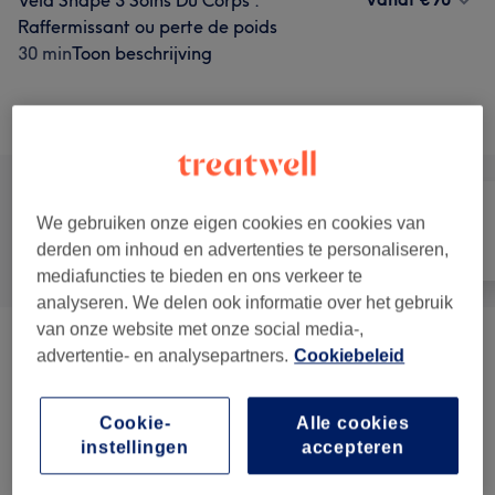
Vela Shape 3 Soins Du Corps :
Raffermissant ou perte de poids
30 min
Toon beschrijving
Alle behandelingen
We gebruiken onze eigen cookies en cookies van
derden om inhoud en advertenties te personaliseren,
Alle
Nagels
Ontharen
mediafuncties te bieden en ons verkeer te
analyseren. We delen ook informatie over het gebruik
van onze website met onze social media-,
Beauté Du Regard
(
7
)
vanaf €15
advertentie- en analysepartners.
Cookiebeleid
Épilation À La Cire - Femme
(
45
)
vanaf €10
Cookie-
Alle cookies
instellingen
accepteren
Graisse, Perte De Poids Et Traitement
vanaf €70
Cellulite
(
12
)