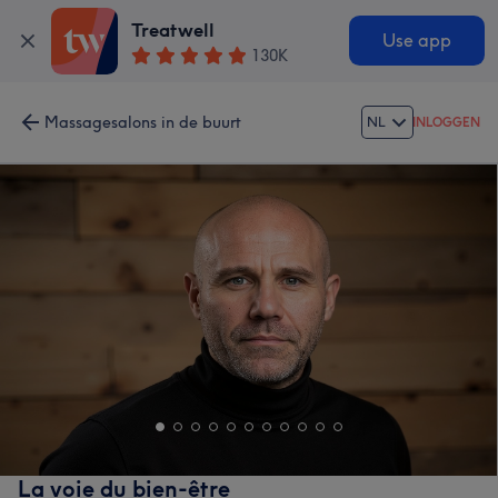
Treatwell
Use app
130K
Massagesalons in de buurt
NL
INLOGGEN
La voie du bien-être