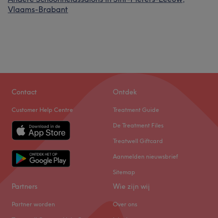
Vlaams-Brabant
Contact
Ontdek
Customer Help Centre
Treatment Guide
De Treatment Files
Treatwell Giftcard
Aanmelden nieuwsbrief
Sitemap
Partners
Wie zijn wij
Partner worden
Over ons