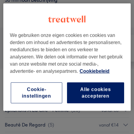
30 min
Toon beschrijving
Alle behandelingen
We gebruiken onze eigen cookies en cookies van
derden om inhoud en advertenties te personaliseren,
mediafuncties te bieden en ons verkeer te
Alle
Nagels
Ontharen
analyseren. We delen ook informatie over het gebruik
van onze website met onze social media-,
advertentie- en analysepartners.
Cookiebeleid
Soin Du Visage
(
8
)
vanaf €49
Cookie-
Alle cookies
Massages Ciblés
(
5
)
vanaf €30
instellingen
accepteren
Épilations À La Cire - Femme
(
20
)
vanaf €8
Beauté De Regard
(
5
)
vanaf €14