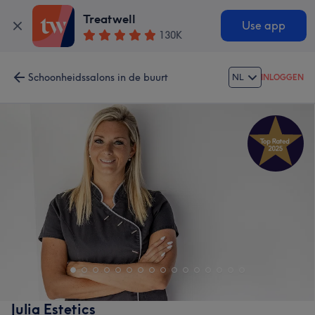
Treatwell
Use app
130K
Schoonheidssalons in de buurt
NL
INLOGGEN
Julia Estetics