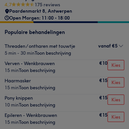
4,7
175 reviews
Paardenmarkt 8
,
Antwerpen
Open Morgen: 11:00 - 18:00
Populaire behandelingen
vanaf
€5
Threaden / ontharen met touwtje
5 min - 30 min
Toon beschrijving
€10
Verven - Wenkbrauwen
Kies
15 min
Toon beschrijving
€15
Haarmasker
Kies
15 min
Toon beschrijving
€15
Pony knippen
Kies
10 min
Toon beschrijving
€15
Epileren - Wenkbrauwen
Kies
15 min
Toon beschrijving