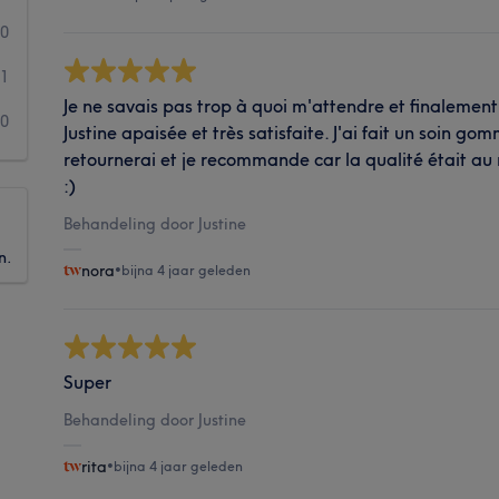
0
1
Je ne savais pas trop à quoi m'attendre et finalement 
0
Justine apaisée et très satisfaite. J'ai fait un soin g
retournerai et je recommande car la qualité était au 
:)
Behandeling door Justine
n.
nora
•
bijna 4 jaar geleden
Super
Behandeling door Justine
rita
•
bijna 4 jaar geleden