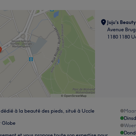
Juju's Beauty
Avenue Brug
1180 1180 U
 dédié à la beauté des pieds, situé à Uccle
Maa
Dins
t Globe
Woen
Dond
usement et vous propose toute son expertise pour