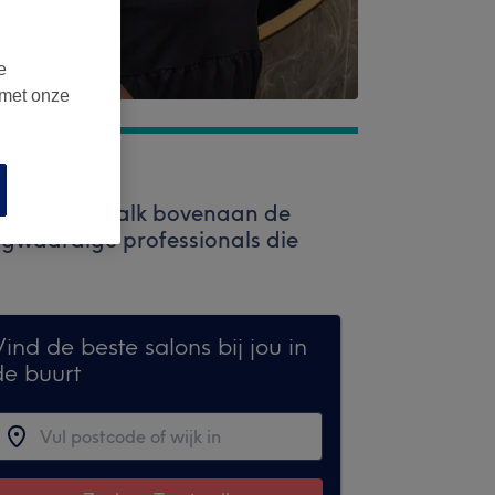
e
 met onze
uik de zoekbalk bovenaan de
oogwaardige professionals die
ind de beste salons bij jou in
de buurt