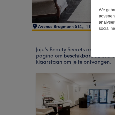
We gebru
adverten
analyser
Avenue Brugmann 514,
,
1180 Uccle
,
11
social m
Juju's Beauty Secrets accepteer
pagina om
beschikbare salons i
klaarstaan om je te ontvangen.