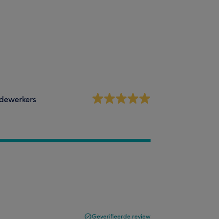
dewerkers
Geverifieerde review