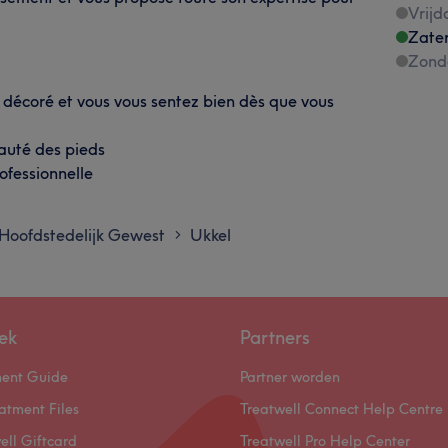
Vrijd
Zate
Zond
t décoré et vous vous sentez bien dès que vous
auté des pieds
rofessionnelle
 Hoofdstedelijk Gewest
Ukkel
>
ek
Partners
ment Guide
Partner worden
atment Files
Treatwell Connect Help Centre
ell Giftcard
Treatwell Pro Help Center