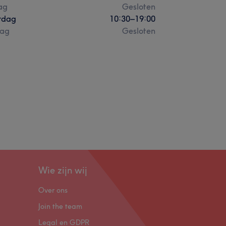
ag
Gesloten
rdag
10:30
–
19:00
ag
Gesloten
Wie zijn wij
Over ons
Join the team
Legal en GDPR