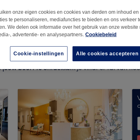
iken onze eigen cookies en cookies van derden om inhoud en
ties te personaliseren, mediafuncties te bieden en ons verkeer t
en. We delen ook informatie over het gebruik van onze website
80
edia-, advertentie- en analysepartners.
Cookiebeleid
Cookie-instellingen
Alle cookies accepteren
t momenteel geen boekingen via Treatwell. Gebr
n jouw buurt te ontdekken.
Je vindt er tal van h
V