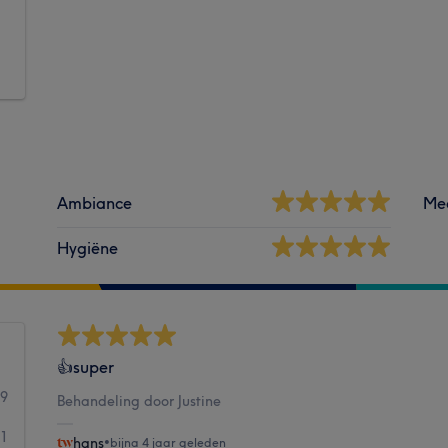
Ambiance
Me
Hygiëne
👍super
19
Behandeling door Justine
1
hans
•
bijna 4 jaar geleden