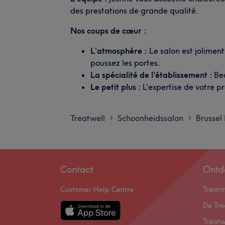
des prestations de grande qualité.
Nos coups de cœur :
L’atmosphère :
Le salon est jolimen
poussez les portes.
La spécialité de l’établissement :
Be
Le petit plus :
L'expertise de votre p
Treatwell
Schoonheidssalon
Brussel
>
>
Contact
Ontd
Customer Help Centre
Treat
De Tre
Treatw