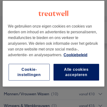
Alle behandelingen
We gebruiken onze eigen cookies en cookies van
derden om inhoud en advertenties te personaliseren,
Alle
Haar
Nagels
mediafuncties te bieden en ons verkeer te
analyseren. We delen ook informatie over het gebruik
van onze website met onze social media-,
advertentie- en analysepartners.
Cookiebeleid
Wimperextensions
(
3
)
vanaf €20
Cookie-
Alle cookies
Manicure & Pedicure
(
2
)
vanaf €15
instellingen
accepteren
Gelaatsbehandelingen
(
1
)
vanaf €45
Mannen/Vrouwen Waxen
(
10
)
vanaf €10
Wimpers & Wenkbrauwen
(
1
)
vanaf €15