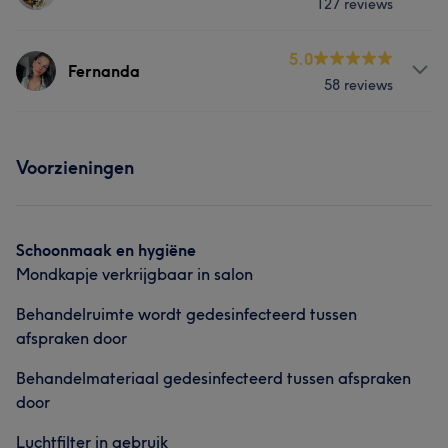
127 reviews
Behandelingen
5.0
Fernanda
58 reviews
Haar
Nagels
Gezicht
Ontharen
Behandelingen
Wat onze klanten zeggen over Neiva
Voorzieningen
Haar
Nagels
Gezicht
Professioneel
8
Vriendelijk
5
Vakkundig
5
Gedetailleerd
5
Schoonmaak en hygiëne
Mondkapje verkrijgbaar in salon
Behandelruimte wordt gedesinfecteerd tussen
afspraken door
Behandelmateriaal gedesinfecteerd tussen afspraken
door
Luchtfilter in gebruik