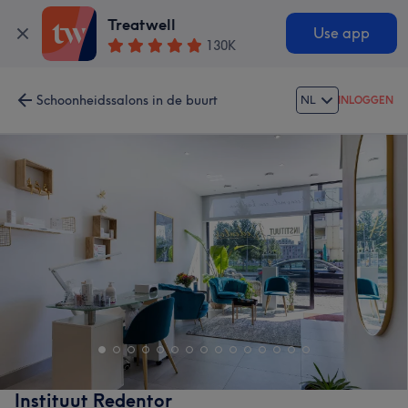
Treatwell
Use app
130K
Schoonheidssalons in de buurt
NL
INLOGGEN
Instituut Redentor