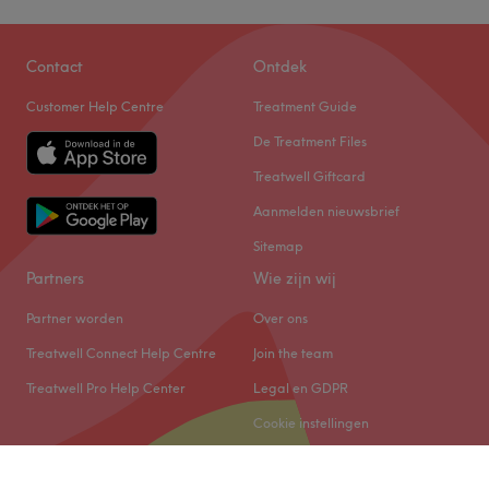
Contact
Ontdek
Customer Help Centre
Treatment Guide
De Treatment Files
Treatwell Giftcard
Aanmelden nieuwsbrief
Sitemap
Partners
Wie zijn wij
Partner worden
Over ons
Treatwell Connect Help Centre
Join the team
Treatwell Pro Help Center
Legal en GDPR
Cookie instellingen