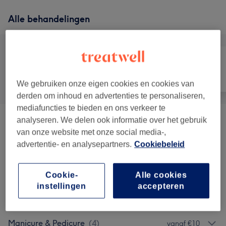
Alle behandelingen
Alle
Nagels
Ontharen
We gebruiken onze eigen cookies en cookies van
derden om inhoud en advertenties te personaliseren,
mediafuncties te bieden en ons verkeer te
analyseren. We delen ook informatie over het gebruik
Gelaatsbehandelingen
(
4
)
vanaf €40
van onze website met onze social media-,
advertentie- en analysepartners.
Cookiebeleid
Huidverbetering
(
5
)
vanaf €90
Wimpers & Wenkbrauwen
(
2
)
vanaf €10
Cookie-
Alle cookies
instellingen
accepteren
Waxen - Vrouwen
(
7
)
vanaf €10
Manicure & Pedicure
(
4
)
vanaf €10