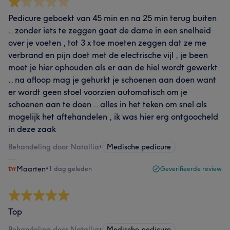
Pedicure geboekt van 45 min en na 25 min terug buiten
.. zonder iets te zeggen gaat de dame in een snelheid
over je voeten , tot 3 x toe moeten zeggen dat ze me
verbrand en pijn doet met de electrische vijl , je been
moet je hier ophouden als er aan de hiel wordt gewerkt
.. na afloop mag je gehurkt je schoenen aan doen want
er wordt geen stoel voorzien automatisch om je
schoenen aan te doen .. alles in het teken om snel als
mogelijk het aftehandelen , ik was hier erg ontgoocheld
in deze zaak
Behandeling door Natallia
•
Medische pedicure
Maarten
•
1 dag geleden
Geverifieerde review
Top
Behandeling door Natallia
•
Medische pedicure