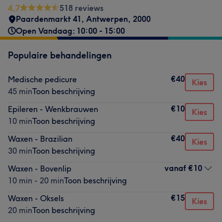
4,7
518 reviews
Paardenmarkt 41
,
Antwerpen
,
2000
Open Vandaag: 10:00 - 15:00
Populaire behandelingen
€40
Medische pedicure
Kies
45 min
Toon beschrijving
€10
Epileren - Wenkbrauwen
Kies
10 min
Toon beschrijving
€40
Waxen - Brazilian
Kies
30 min
Toon beschrijving
vanaf
€10
Waxen - Bovenlip
10 min - 20 min
Toon beschrijving
€15
Waxen - Oksels
Kies
20 min
Toon beschrijving