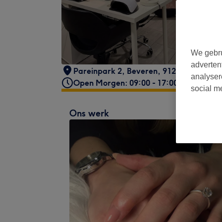
We gebru
adverten
Pareinpark 2, Beveren
,
9120
analyser
Open Morgen: 09:00 - 17:00
social m
Ons werk