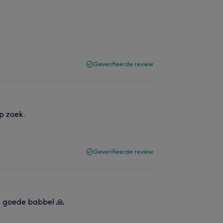
Geverifieerde review
op zoek.
Geverifieerde review
en goede babbel 🙏