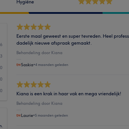
Hygiëne
Eerste maal geweest en super tevreden. Heel professi
dadelijk nieuwe afspraak gemaakt.
66
Behandeling door Kiana
3
Saskia
•
4 maanden geleden
0
0
0
Kiana is een krak in haar vak en mega vriendelijk!
Behandeling door Kiana
Laurie
•
5 maanden geleden
n.