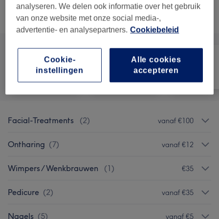
analyseren. We delen ook informatie over het gebruik
Alle behandelingen
van onze website met onze social media-,
advertentie- en analysepartners.
Cookiebeleid
Cookie-
Alle cookies
instellingen
accepteren
Alle
Nagels
Ontharen
Facial-Treatments
(
2
)
vanaf €100
Ontharing
(
7
)
vanaf €12
Wimpers / Wenkbrauwen
(
1
)
€35
Pedicure
(
2
)
vanaf €35
Nagels
(
5
)
vanaf €5