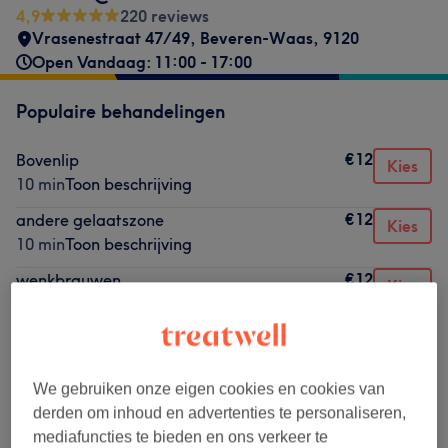
4,9
220 reviews
Vrasenestraat 47/49
,
Beveren-Waas
,
9120
Open Vandaag: 11:00 - 17:00
Populaire behandelingen
€12
Bovenlip
Kies
10 min
Toon beschrijving
€12
andere gelaatszone
Kies
10 min
Toon beschrijving
€12
wenkbrauwen
Kies
10 min
Toon beschrijving
€15
Oksels
Kies
10 min
Toon beschrijving
We gebruiken onze eigen cookies en cookies van
€35
Manicure
Kies
derden om inhoud en advertenties te personaliseren,
20 min
Toon beschrijving
mediafuncties te bieden en ons verkeer te