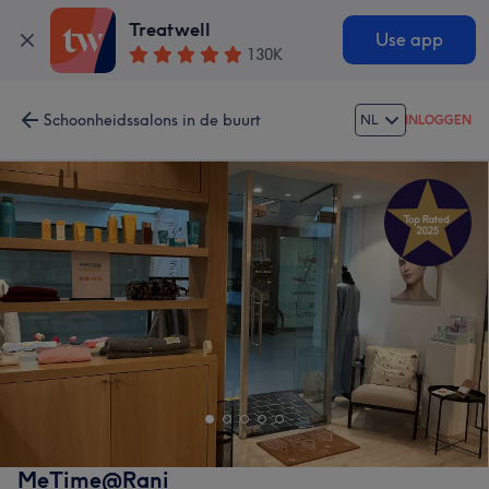
Treatwell
Use app
130K
Schoonheidssalons in de buurt
NL
INLOGGEN
MeTime@Rani