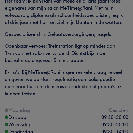
Het team: Ik ben Rani Van Molle en al drie jaar trotse
eigenares van mijn salon MeTime@Rani. Met mijn
volwaardig diploma als schoonheidsspecialiste , leg ik
al drie jaar met hart en ziel mijn klanten in de watten.
Gespecialiseerd in: Gelaatsverzorgingen, nagels.
Openbaar vervoer: Treinstation ligt op minder dan
1km van het salon verwijderd. Dichtstbijzijnde
bushalte op ongeveer 5 min stappen.
Extra's: Bij MeTime@Rani is geen enkele vraag te veel
en geven we de klant regelmatig een leuke goodie
mee naar huis om de nieuwe producten of promo's te
kunnen testen.
Maandag
Gesloten
Dinsdag
09:30
–
20:00
Woensdag
09:30
–
20:00
Donderdag
09:30
–
14:00