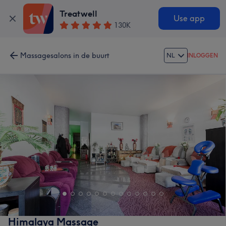
Treatwell
Use app
130K
Massagesalons in de buurt
NL
INLOGGEN
Himalaya Massage