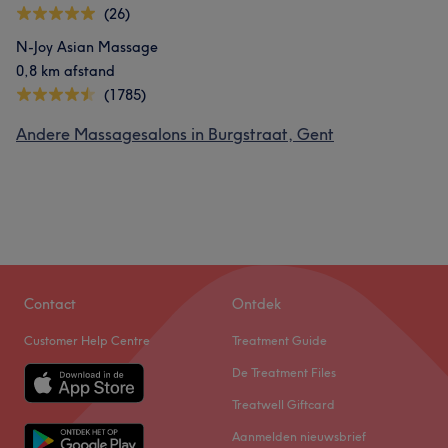
(26)
N-Joy Asian Massage
0,8 km afstand
(1785)
Andere Massagesalons in Burgstraat, Gent
Contact
Ontdek
Customer Help Centre
Treatment Guide
De Treatment Files
Treatwell Giftcard
Aanmelden nieuwsbrief