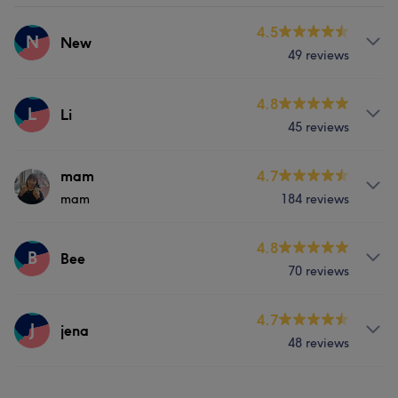
4.5
N
New
49 reviews
Behandelingen
4.8
L
Li
45 reviews
Massage
Behandelingen
mam
4.7
Wat onze klanten zeggen over New
mam
184 reviews
Massage
Vriendelijk
6
Over
4.8
B
Bee
70 reviews
mam
Behandelingen
Behandelingen
4.7
J
jena
48 reviews
Massage
Massage
Behandelingen