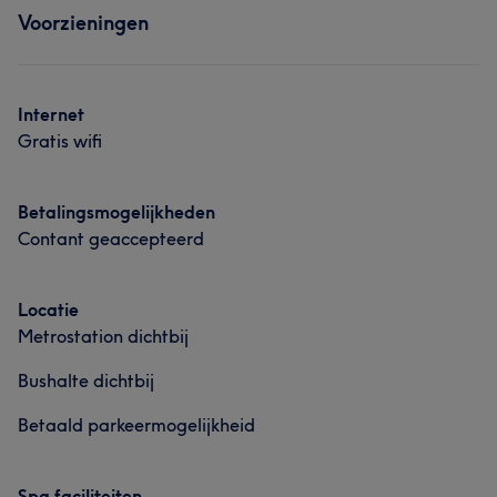
Wat onze klanten zeggen over mam
Voorzieningen
Massage
Ervaren
11
Vakkundig
11
Professioneel
7
Zorgzaam
7
Internet
Gratis wifi
Betalingsmogelijkheden
Contant geaccepteerd
Locatie
Metrostation dichtbij
Bushalte dichtbij
Betaald parkeermogelijkheid
Spa faciliteiten