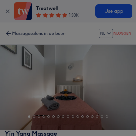
Treatwell
Use app
130K
Massagesalons in de buurt
NL
INLOGGEN
Yin Yang Massage