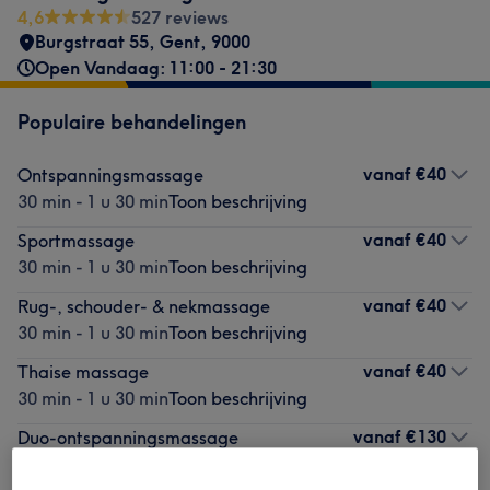
4,6
527 reviews
Burgstraat 55
,
Gent
,
9000
Open Vandaag: 11:00 - 21:30
Populaire behandelingen
vanaf
€40
Ontspanningsmassage
30 min - 1 u 30 min
Toon beschrijving
vanaf
€40
Sportmassage
30 min - 1 u 30 min
Toon beschrijving
vanaf
€40
Rug-, schouder- & nekmassage
30 min - 1 u 30 min
Toon beschrijving
vanaf
€40
Thaise massage
30 min - 1 u 30 min
Toon beschrijving
vanaf
€130
Duo-ontspanningsmassage
1 u - 1 u 30 min
Toon beschrijving