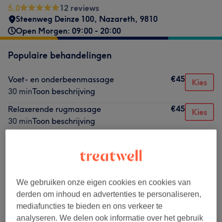
5,0
12 reviews
Steenweg Deinze 100
,
Nazareth
,
9810
Open Morgen: 09:00 - 20:00
Populaire behandelingen
€45
Voet- en onderbeenmassage
Kies
30 min
Toon beschrijving
€45
Relaxerende rugmassage
Kies
30 min
Toon beschrijving
€55
Kansa Wand Massage
Kies
30 min
Toon beschrijving
€55
Facial Cupping
Kies
30 min
Toon beschrijving
We gebruiken onze eigen cookies en cookies van
derden om inhoud en advertenties te personaliseren,
€55
Bindweefselmassage Gelaat
Kies
mediafuncties te bieden en ons verkeer te
30 min
Toon beschrijving
analyseren. We delen ook informatie over het gebruik