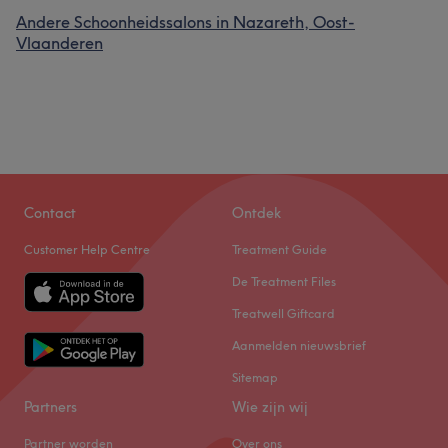
Andere Schoonheidssalons in Nazareth, Oost-
Vlaanderen
Contact
Ontdek
Customer Help Centre
Treatment Guide
De Treatment Files
Treatwell Giftcard
Aanmelden nieuwsbrief
Sitemap
Partners
Wie zijn wij
Partner worden
Over ons