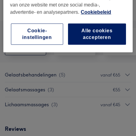
van onze website met onze social media-,
Alle behandelingen
advertentie- en analysepartners.
Cookiebeleid
Cookie-
Alle cookies
instellingen
accepteren
Alle
Gezicht
Massage
Gelaatsbehandelingen
(
5
)
vanaf €65
Gelaatsmassages
(
3
)
€55
Lichaamsmassages
(
3
)
vanaf €45
Reviews