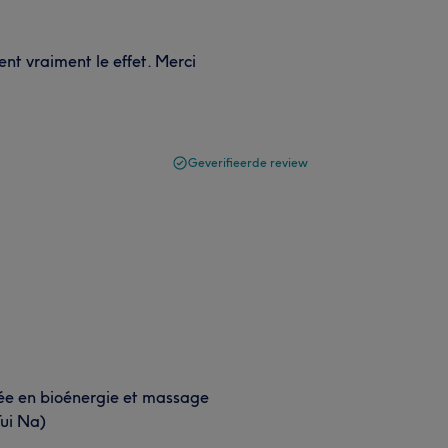
sent vraiment le effet. Merci
Geverifieerde review
mée en bioénergie et massage
Tui Na)