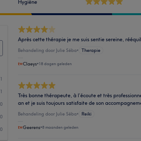
Hygiëne
Après cette thérapie je me suis sentie sereine, rééqui
Behandeling door Julie Séba
•
Therapie
Claeys
•
18 dagen geleden
21
1
Très bonne thérapeute, à l’écoute et très professionne
an et je suis toujours satisfaite de son accompagnem
0
Behandeling door Julie Séba
•
Reiki
0
Geerens
•
8 maanden geleden
0