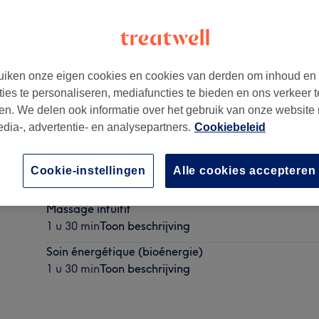
iken onze eigen cookies en cookies van derden om inhoud en
ties te personaliseren, mediafuncties te bieden en ons verkeer t
en. We delen ook informatie over het gebruik van onze website
edia-, advertentie- en analysepartners.
Cookiebeleid
Massage du ventre Chi Nei Tsang
Cookie-instellingen
Alle cookies accepteren
45 min
Toon beschrijving
Massage intuitif
1 u 30 min
Toon beschrijving
Soin énergétique (bioénergie)
1 u 30 min
Toon beschrijving