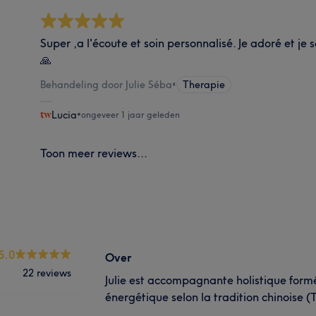
Super ,a l'écoute et soin personnalisé. Je adoré et je 
🙏
Behandeling door Julie Séba
•
Therapie
Lucia
•
ongeveer 1 jaar geleden
Toon meer reviews...
5.0
Over
22 reviews
Julie est accompagnante holistique for
énergétique selon la tradition chinoise (