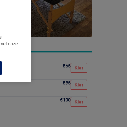
e
 met onze
€65
Kies
€95
Kies
€100
Kies