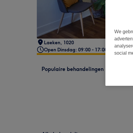
We gebru
adverten
Laeken
,
1020
analyser
Open Dinsdag: 09:00 - 17:00
social m
Populaire behandelingen