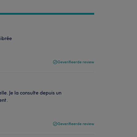
librée
Geverifieerde review
lle. Je la consulte depuis un
ent.
Geverifieerde review