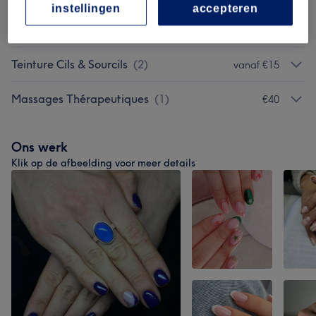
instellingen
accepteren
K Lift & Brow Lamination
(
3
)
vanaf €30
Teinture Cils & Sourcils
(
2
)
vanaf €15
Massages Thérapeutiques
(
1
)
€40
Ons werk
Klik op de afbeelding voor meer details