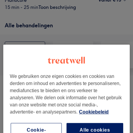
Manucure
15 min - 25 min
Toon beschrijving
Alle behandelingen
Alle
Nagels
Ontharen
We gebruiken onze eigen cookies en cookies van
derden om inhoud en advertenties te personaliseren,
Beauté Des Mains
(
9
)
vanaf €5
mediafuncties te bieden en ons verkeer te
analyseren. We delen ook informatie over het gebruik
Beauté Des Pieds
(
7
)
vanaf €5
van onze website met onze social media-,
advertentie- en analysepartners.
Cookiebeleid
Épilation À La Cire
(
6
)
vanaf €5
Cookie-
Alle cookies
Soins Visage
(
5
)
vanaf €30