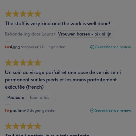
The staff is very kind and the work is well done!
Behandeling door Laura
•
Vrouwen harsen - bikinilijn
Anna
•
ongeveer 11 uur geleden
Geverifieerde review
Un soin au visage parfait et une pose de vernis semi
permanent sur les pieds et les mains parfaitement
exécutée (french)
Pedicure
Toon alles…
pauline
•
3 dagen geleden
Geverifieerde review
Tout était parfait. Je suis très contente