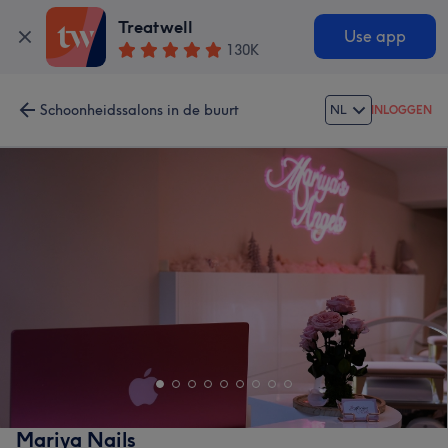
Treatwell
Use app
130K
Schoonheidssalons in de buurt
NL
INLOGGEN
Mariya Nails