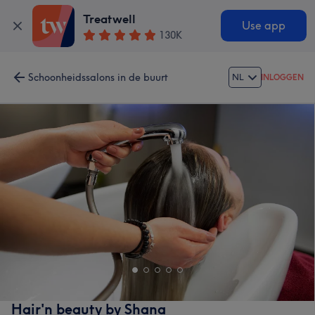
Treatwell
Use app
130K
Schoonheidssalons in de buurt
NL
INLOGGEN
Hair'n beauty by Shana