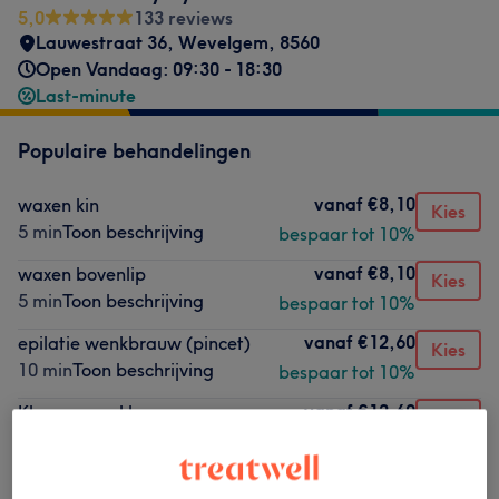
5,0
133 reviews
Lauwestraat 36
,
Wevelgem
,
8560
Open Vandaag: 09:30 - 18:30
Last-minute
Populaire behandelingen
vanaf
€8,10
waxen kin
Kies
5 min
Toon beschrijving
bespaar tot 10%
vanaf
€8,10
waxen bovenlip
Kies
5 min
Toon beschrijving
bespaar tot 10%
vanaf
€12,60
epilatie wenkbrauw (pincet)
Kies
10 min
Toon beschrijving
bespaar tot 10%
vanaf
€12,60
Kleuren wenkbrauw
Kies
10 min
Toon beschrijving
bespaar tot 10%
vanaf
€10,80
waxen wangen
Kies