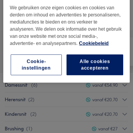
10 min
Toon beschrijving
bespaar tot 10%
We gebruiken onze eigen cookies en cookies van
derden om inhoud en advertenties te personaliseren,
Alle behandelingen
mediafuncties te bieden en ons verkeer te
analyseren. We delen ook informatie over het gebruik
van onze website met onze social media-,
advertentie- en analysepartners.
Cookiebeleid
Alle
Haar
Nagels
Cookie-
Alle cookies
instellingen
accepteren
Damessnit
(
6
)
vanaf €54,90
Herensnit
(
2
)
vanaf €20,70
Kindersnit
(
2
)
vanaf €20,70
Brushing
(
1
)
vanaf €27