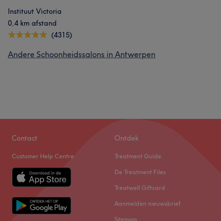
Instituut Victoria
0,4 km afstand
(4315)
Andere Schoonheidssalons in Antwerpen
Contact
Ontdek
Customer Help Centre
Treatment Guide
De Treatment Files
Treatwell Giftcard
Aanmelden nieuwsbrief
Sitemap