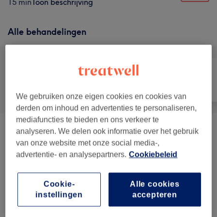
15 min
Toon beschrijving
Alle behandelingen
Alle
Haar
Ontharen
We gebruiken onze eigen cookies en cookies van
derden om inhoud en advertenties te personaliseren,
mediafuncties te bieden en ons verkeer te
analyseren. We delen ook informatie over het gebruik
Vrouwen - Knippen & Styling
(
5
)
vanaf €20
van onze website met onze social media-,
advertentie- en analysepartners.
Cookiebeleid
Kinderen - Knippen & Styling
(
1
)
€18
Vrouwen - Kleuren
(
6
)
vanaf €25
Cookie-
Alle cookies
instellingen
accepteren
Haarverzorging
(
3
)
vanaf €25