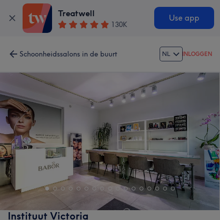
Treatwell
Use app
130K
Schoonheidssalons in de buurt
NL
INLOGGEN
Instituut Victoria