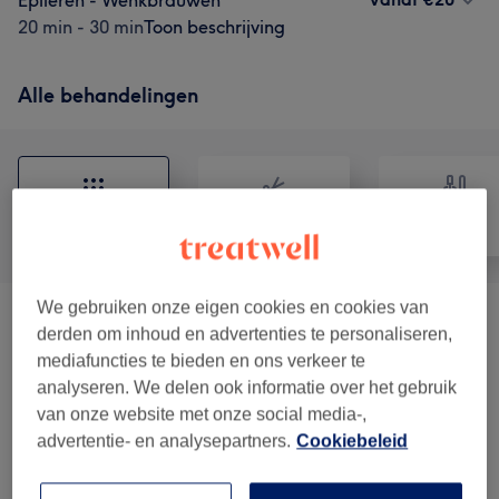
Epileren - Wenkbrauwen
20 min - 30 min
Toon beschrijving
Alle behandelingen
Alle
Haar
Nagels
We gebruiken onze eigen cookies en cookies van
Kapper
(
5
)
vanaf €40,50
derden om inhoud en advertenties te personaliseren,
mediafuncties te bieden en ons verkeer te
Manicure & Pedicure
(
7
)
vanaf €20
analyseren. We delen ook informatie over het gebruik
van onze website met onze social media-,
Gelnagels
(
5
)
vanaf €20
advertentie- en analysepartners.
Cookiebeleid
Wimpers En Wenkbrauwen
(
6
)
vanaf €20