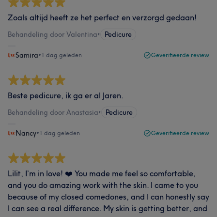
Zoals altijd heeft ze het perfect en verzorgd gedaan!
Behandeling door Valentina
•
Pedicure
Samira
•
1 dag geleden
Geverifieerde review
Beste pedicure, ik ga er al Jaren.
Behandeling door Anastasia
•
Pedicure
Nancy
•
1 dag geleden
Geverifieerde review
Lilit, I’m in love! ❤️ You made me feel so comfortable,
and you do amazing work with the skin. I came to you
because of my closed comedones, and I can honestly say
I can see a real difference. My skin is getting better, and