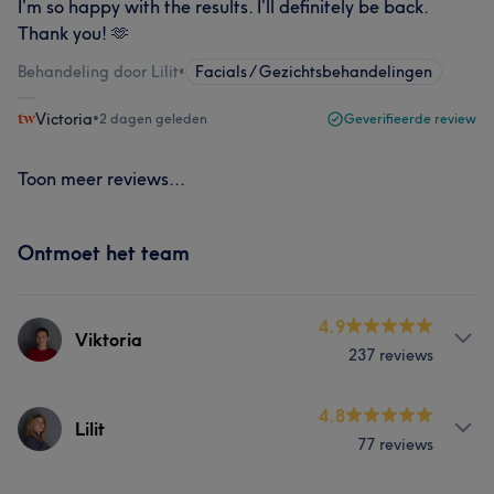
I’m so happy with the results. I’ll definitely be back.
Thank you! 🫶
Behandeling door Lilit
•
Facials / Gezichtsbehandelingen
Victoria
•
2 dagen geleden
Geverifieerde review
Toon meer reviews...
Ontmoet het team
4.9
Viktoria
237 reviews
Behandelingen
4.8
Lilit
77 reviews
Haar
Gezicht