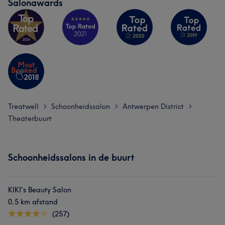
Salonawards
Wat onze klanten zeggen over Kateryna
Treatwell
Schoonheidssalon
Antwerpen District
>
>
>
Vakkundig
8
Grondig
5
Theaterbuurt
Schoonheidssalons in de buurt
KIKI's Beauty Salon
0,5 km afstand
(257)