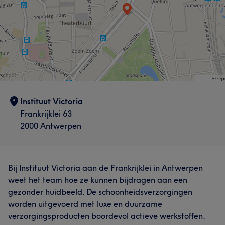
Instituut Victoria
Frankrijklei 63
Wat onze klanten zeggen over Anastasia
2000 Antwerpen
Wat onze klanten zeggen over Helen
Vakkundig
15
Deskundig
10
Getalenteerd
8
Professioneel
9
Vakkundig
9
Ervaren
8
Professioneel
6
Bij Instituut Victoria aan de Frankrijklei in Antwerpen
Deskundig
6
weet het team hoe ze kunnen bijdragen aan een
gezonder huidbeeld. De schoonheidsverzorgingen
worden uitgevoerd met luxe en duurzame
verzorgingsproducten boordevol actieve werkstoffen.