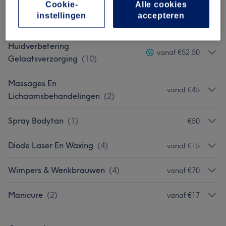
Cookie-
Alle cookies
instellingen
accepteren
Wimperextensions
(
4
)
vanaf €20
Huidverbetering
vanaf €52,50
Gelaatsverzorging
(
10
)
Massages En
vanaf €45
Lichaamsbehandelingen
(
2
)
Spray Bodytan
(
1
)
€50
Diode Laser En Waxing
(
4
)
vanaf €15
Wimpers & Wenkbrauwen
(
4
)
vanaf €70
Manicure
(
2
)
vanaf €17