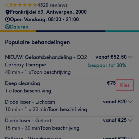
4,8
4320 reviews
Frankrijklei 63
,
Antwerpen
,
2000
Open Vandaag: 08:30 - 21:00
Daluren
Populaire behandelingen
vanaf
€52,50
NIEUW! Gelaatsbehandeling - CO2
Carboxy Therapie
bespaar tot 30%
40 min - 1 u
Toon beschrijving
€75
Deep cleansing
Kies
1 u
Toon beschrijving
vanaf
€20
Diode laser - Lichaam
10 min - 1 u 20 min
Toon beschrijving
vanaf
€25
Diode laser - Gelaat
15 min - 30 min
Toon beschrijving
vanaf
€20