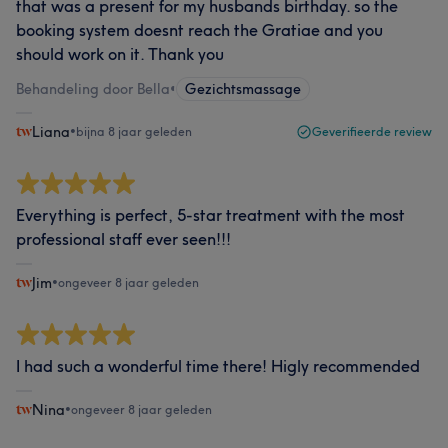
that was a present for my husbands birthday. so the
booking system doesnt reach the Gratiae and you
should work on it. Thank you
Behandeling door Bella
•
Gezichtsmassage
Liana
•
bijna 8 jaar geleden
Geverifieerde review
Everything is perfect, 5-star treatment with the most
professional staff ever seen!!!
Jim
•
ongeveer 8 jaar geleden
I had such a wonderful time there! Higly recommended
Nina
•
ongeveer 8 jaar geleden