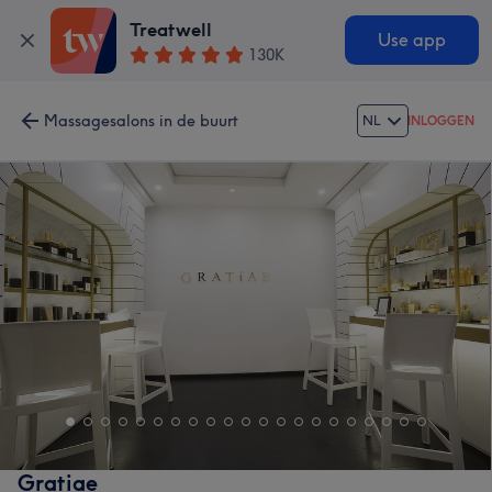
Treatwell
Use app
130K
Massagesalons in de buurt
NL
INLOGGEN
Gratiae