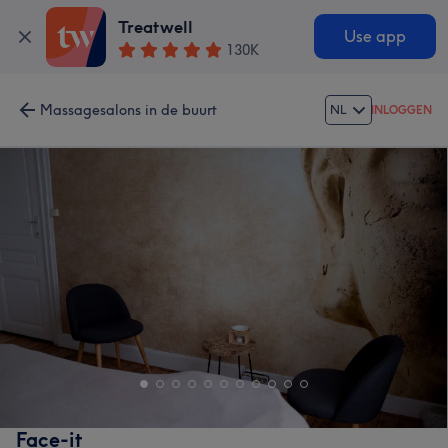
Treatwell
Use app
130K
Massagesalons in de buurt
NL
INLOGGEN
Face-it