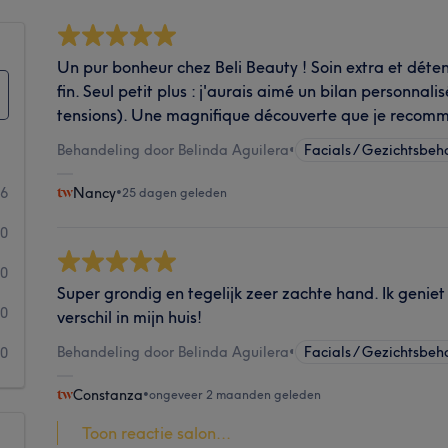
Un pur bonheur chez Beli Beauty ! Soin extra et déte
fin. Seul petit plus : j'aurais aimé un bilan personnali
tensions). Une magnifique découverte que je recomm
Behandeling door Belinda Aguilera
•
Facials / Gezichtsbe
16
Nancy
•
25 dagen geleden
0
0
Super grondig en tegelijk zeer zachte hand. Ik geniet
0
verschil in mijn huis!
Behandeling door Belinda Aguilera
•
Facials / Gezichtsbe
0
Constanza
•
ongeveer 2 maanden geleden
Toon reactie salon...