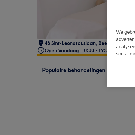
We gebru
adverten
48 Sint-Leonarduslaan
,
Beersel
,
1654
analyser
Open Vandaag: 10:00 - 19:00
social m
Populaire behandelingen