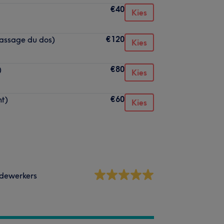
€40
Kies
€120
assage du dos)
Kies
€80
)
Kies
€60
nt)
Kies
dewerkers