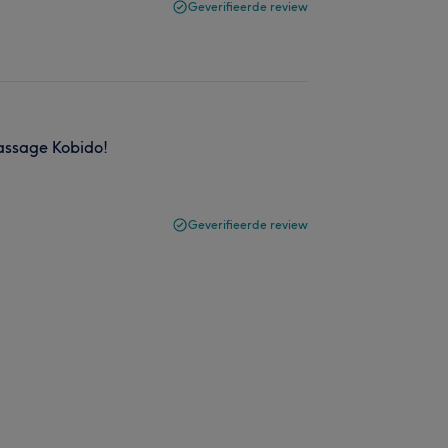
Geverifieerde review
massage Kobido!
Geverifieerde review