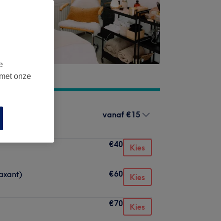
e
 met onze
vanaf
€15
€40
Kies
€60
axant)
Kies
€70
Kies