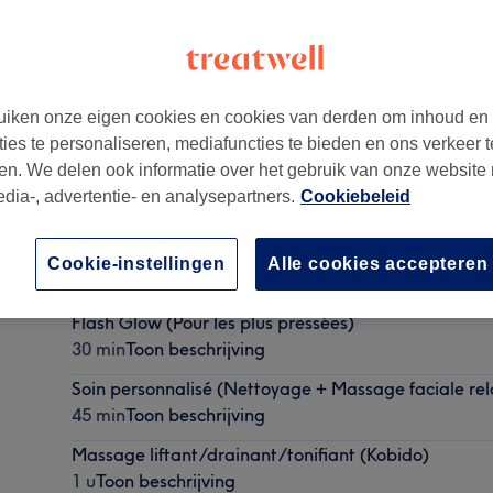
iken onze eigen cookies en cookies van derden om inhoud en
ties te personaliseren, mediafuncties te bieden en ons verkeer t
en. We delen ook informatie over het gebruik van onze website
edia-, advertentie- en analysepartners.
Cookiebeleid
Massage crânien
Cookie-instellingen
Alle cookies accepteren
15 min - 30 min
Toon beschrijving
Flash Glow (Pour les plus pressées)
30 min
Toon beschrijving
Soin personnalisé (Nettoyage + Massage faciale rel
45 min
Toon beschrijving
Massage liftant/drainant/tonifiant (Kobido)
1 u
Toon beschrijving