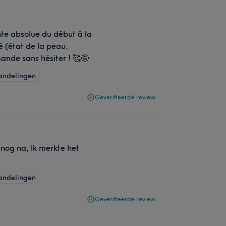
nte absolue du début à la
sé (état de la peau,
ande sans hésiter ! 🥰🤪
handelingen
Geverifieerde review
 nog na, Ik merkte het
handelingen
Geverifieerde review