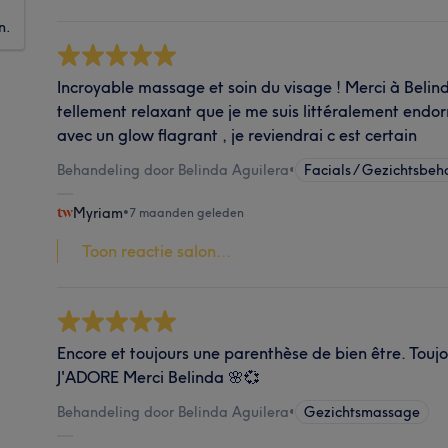
n.
Incroyable massage et soin du visage ! Merci à Beli
tellement relaxant que je me suis littéralement endorm
avec un glow flagrant , je reviendrai c est certain
Behandeling door Belinda Aguilera
•
Facials / Gezichtsbe
Myriam
•
7 maanden geleden
Toon reactie salon...
Encore et toujours une parenthèse de bien être. Touj
J'ADORE Merci Belinda 🌸💞
Behandeling door Belinda Aguilera
•
Gezichtsmassage