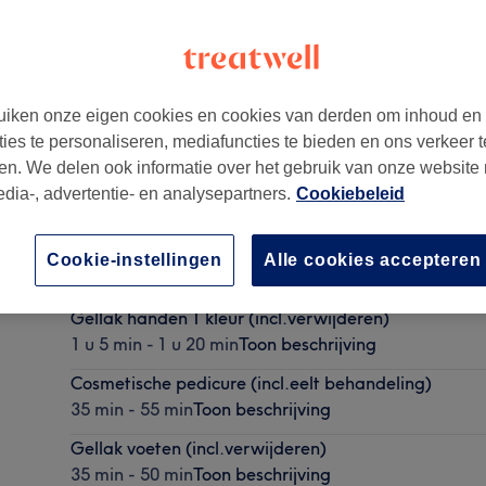
iken onze eigen cookies en cookies van derden om inhoud en
ties te personaliseren, mediafuncties te bieden en ons verkeer t
en. We delen ook informatie over het gebruik van onze website
edia-, advertentie- en analysepartners.
Cookiebeleid
BIAB nagelversteviging naturel (incl.verwijderen)
Cookie-instellingen
Alle cookies accepteren
1 u 5 min - 1 u 20 min
Toon beschrijving
Gellak handen 1 kleur (incl.verwijderen)
1 u 5 min - 1 u 20 min
Toon beschrijving
Cosmetische pedicure (incl.eelt behandeling)
35 min - 55 min
Toon beschrijving
Gellak voeten (incl.verwijderen)
35 min - 50 min
Toon beschrijving