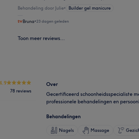
Behandeling door Julie
•
Builder gel manicure
Bruna
•
23 dagen geleden
Toon meer reviews...
4.9
Over
78 reviews
Gecertificeerd schoonheidsspecialiste me
professionele behandelingen en persoonl
Behandelingen
Nagels
Massage
Gezic