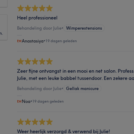
Heel professioneel
Behandeling door Julie
•
Wimperextensions
n.
Anastasiya
•
19 dagen geleden
Zeer fijne ontvangst in een mooi en net salon. Profe
Julie, met een leuke babbel tussendoor. Een zekere a
Behandeling door Julie
•
Gellak manicure
Noa
•
19 dagen geleden
Weer heerlijk verzorgd & verwend bij Julie!