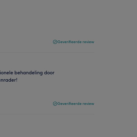
Geverifieerde review
ssionele behandeling door
anrader!
Geverifieerde review