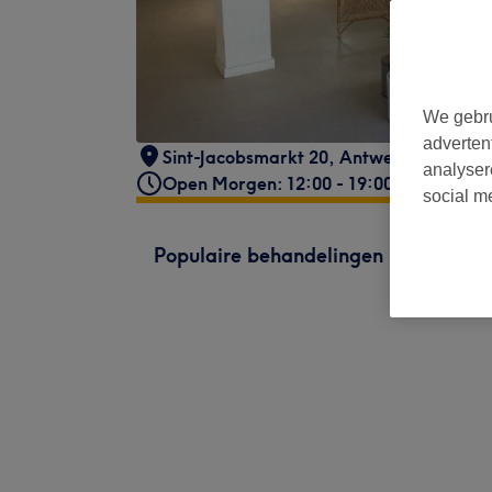
We gebru
adverten
Sint-Jacobsmarkt 20
,
Antwerpen
,
2000
analyser
Open Morgen: 12:00 - 19:00
social m
Populaire behandelingen