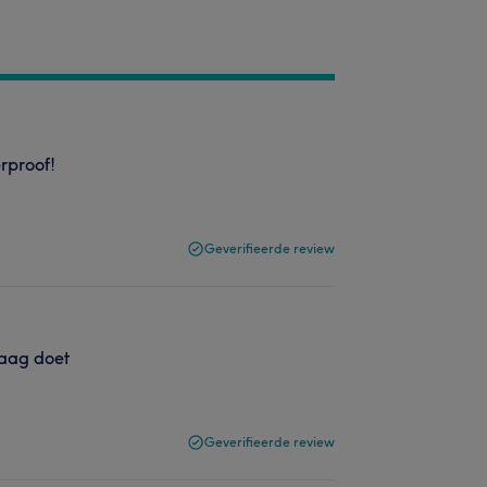
rproof!
Geverifieerde review
raag doet
Geverifieerde review