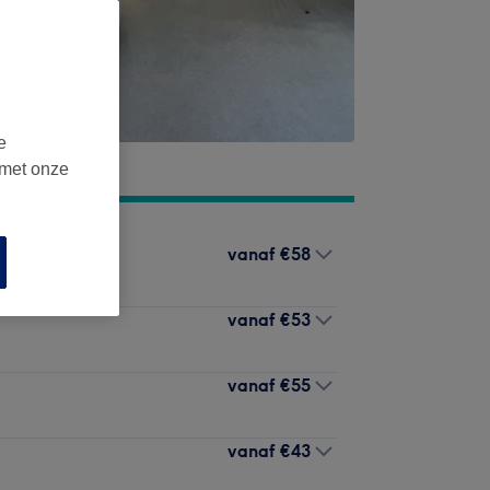
e
 met onze
vanaf
€58
vanaf
€53
vanaf
€55
vanaf
€43