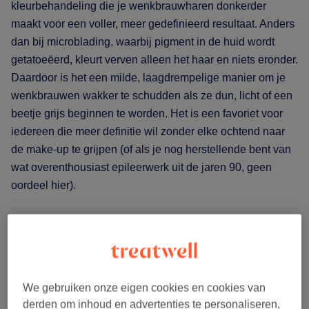
kleurbehandeling die je wenkbrauwharen donkerder
maakt voor een voller, meer gedefinieerd resultaat. Anders
dan bij microblading, waarbij pigment in de huid wordt
getatoeëerd, kleurt verven alleen het haar en niets eronder.
Daardoor is het een milde, laagdrempelige manier om je
wenkbrauwen wakker te schudden als ze dun, licht of een
beetje grijs beginnen te worden. Het is een favoriet voor
iedereen die meer definitie wil zonder elke ochtend naar
de make-up te grijpen (of als je nog herstellende bent van
wat overenthousiast epileerwerk uit de jaren 90, geen
oordeel hier).
Hoe werkt wenkbrauwen verven?
Je schoonheidsspecialiste mengt de perfecte kleur en
brengt die voorzichtig aan op je wenkbrauwharen. Nadat
de kleur ongeveer vijf tot tien minuten heeft ingewerkt,
We gebruiken onze eigen cookies en cookies van
derden om inhoud en advertenties te personaliseren,
veegt ze de verf weg en komen vollere, diepere