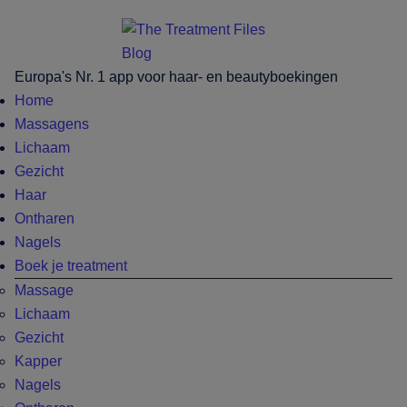
Skip
Skip
Skip
Skip
to
to
to
to
main
secondary
primary
footer
Europa's Nr. 1 app voor haar- en beautyboekingen
content
menu
sidebar
Home
Massagens
Lichaam
Gezicht
Haar
Ontharen
Nagels
Boek je treatment
Massage
Lichaam
Gezicht
Kapper
Nagels