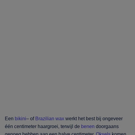
Een
bikini
– of
Brazilian wax
werkt het best bij ongeveer
één centimeter haargroei, terwijl de
benen
doorgaans
genoeg hebben aan een halve centimeter.
Oksels
komen