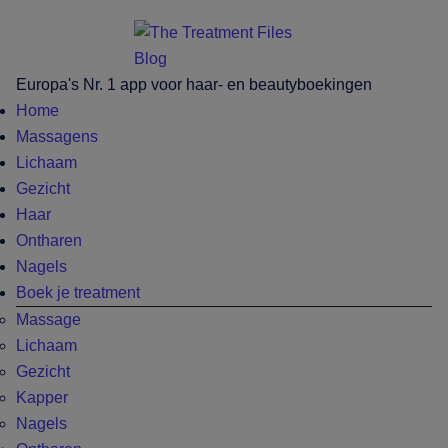
Skip
Skip
Skip
Skip
to
to
to
to
main
secondary
primary
footer
Europa's Nr. 1 app voor haar- en beautyboekingen
content
menu
sidebar
Home
Massagens
Lichaam
Gezicht
Haar
Ontharen
Nagels
Boek je treatment
Massage
Lichaam
Gezicht
Kapper
Nagels