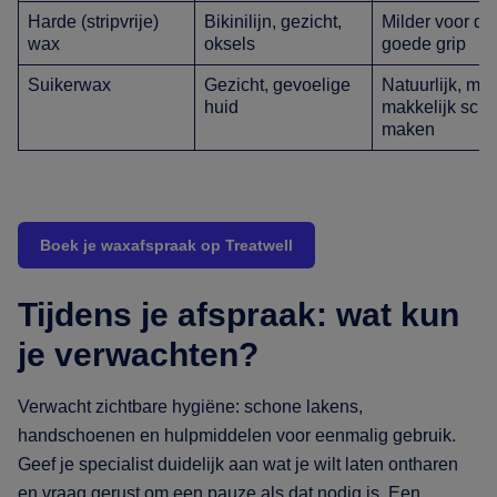
Harde (stripvrije)
Bikinilijn, gezicht,
Milder voor de
wax
oksels
goede grip
Suikerwax
Gezicht, gevoelige
Natuurlijk, mild
huid
makkelijk scho
maken
Boek je waxafspraak op Treatwell
Tijdens je afspraak: wat kun
je verwachten?
Verwacht zichtbare hygiëne: schone lakens,
handschoenen en hulpmiddelen voor eenmalig gebruik.
Geef je specialist duidelijk aan wat je wilt laten ontharen
en vraag gerust om een pauze als dat nodig is. Een