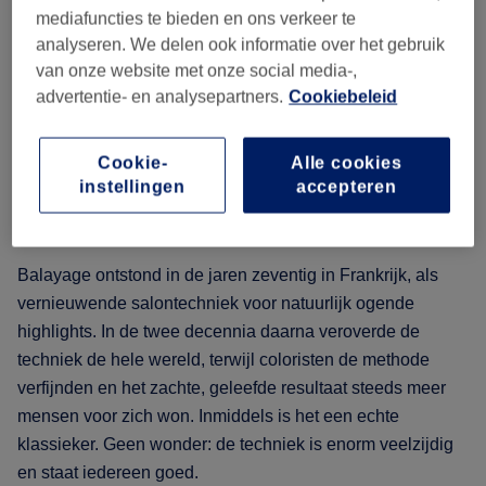
mediafuncties te bieden en ons verkeer te
analyseren. We delen ook informatie over het gebruik
van onze website met onze social media-,
advertentie- en analysepartners.
Cookiebeleid
Cookie-
Alle cookies
instellingen
accepteren
De oorsprong van balayage
Balayage ontstond in de jaren zeventig in Frankrijk, als
vernieuwende salontechniek voor natuurlijk ogende
highlights. In de twee decennia daarna veroverde de
techniek de hele wereld, terwijl coloristen de methode
verfijnden en het zachte, geleefde resultaat steeds meer
mensen voor zich won. Inmiddels is het een echte
klassieker. Geen wonder: de techniek is enorm veelzijdig
en staat iedereen goed.