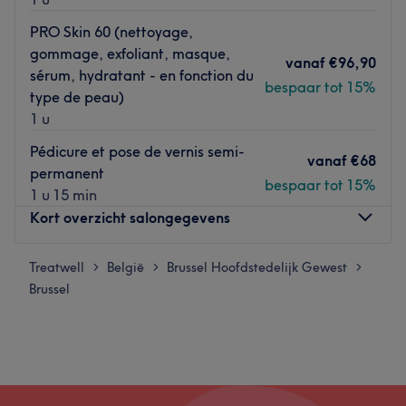
PRO Skin 60 (nettoyage,
gommage, exfoliant, masque,
vanaf
€96,90
sérum, hydratant - en fonction du
bespaar tot 15%
type de peau)
1 u
Pédicure et pose de vernis semi-
vanaf
€68
permanent
bespaar tot 15%
1 u 15 min
Kort overzicht salongegevens
Treatwell
Maandag
België
Brussel Hoofdstedelijk Gewest
Gesloten
>
>
>
Brussel
Dinsdag
08:00
–
18:00
Woensdag
08:00
–
18:00
Donderdag
08:00
–
18:00
Vrijdag
08:00
–
18:00
Zaterdag
08:00
–
18:00
Zondag
Gesloten