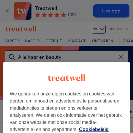
Treatwell
Use app
130K
NL
INLOGGEN
KAPPER
NAGELS
GEZICHT
MASSAGE
ONTHAREN
LICHA
We gebruiken onze eigen cookies en cookies van
derden om inhoud en advertenties te personaliseren,
mediafuncties te bieden en ons verkeer te
Sorteer op
Elke prijs
Piroche
Salons
Expresaanb
analyseren. We delen ook informatie over het gebruik
van onze website met onze social media-,
advertentie- en analysepartners.
Cookiebeleid
Een salon met:
Piroche in Brussel