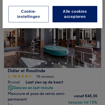
Cookie-
Alle cookies
instellingen
accepteren
Didier et Rosalinde
4,7
74 reviews
Brussel
Laat zien op de kaart
Daluren en last-minute
Manucure et pose de vernis semi-
vanaf
€45,05
permanent
bespaar tot 15%
1 u