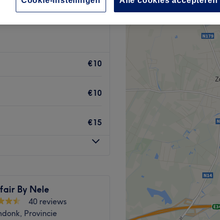
Cookie-instellingen
Alle cookies accepteren
€10
€10
€15
fair By Nele
40 reviews
donk, Provincie