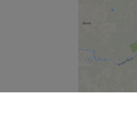
choonheidssalon waar zorg,
an, met als doel klanten
aten ontsnappen aan de
ge omgeving staat beleving
sie en passie wordt
n is gelegen in het dorp
nde bushalte in het centrum
van medewerkers die zorg
el, vriendelijk en streven
ten te voldoen.
tig, verzorgd, professioneel
ensions (zoals London Lash
styling, gelnagels en BIAB-