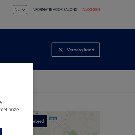
NL
INFORMATIE VOOR SALONS
INLOGGEN
Verberg kaart
Bekijk kaart
e
 met onze
Zoek in dit gebied
,