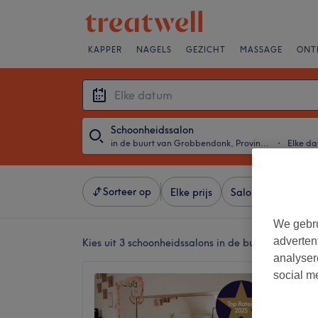
KAPPER
NAGELS
GEZICHT
MASSAGE
ONT
Schoonheidssalon
in de buurt van Grobbendonk, Provincie Antwerpen
・
Elke d
Sorteer op
Elke prijs
Salons
Expresa
We gebru
adverten
Kies uit 3
schoonheidssalons in de buurt van Grob
analyser
social m
Brush 
5,0
Provinc