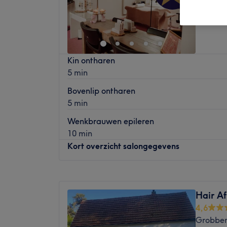
Kin ontharen
5 min
Bovenlip ontharen
5 min
Wenkbrauwen epileren
10 min
Kort overzicht salongegevens
Maandag
12:30
–
20:00
Dinsdag
12:30
–
18:00
Hair Af
Woensdag
Gesloten
4,6
Donderdag
12:30
–
20:00
Grobben
Vrijdag
12:30
–
17:00