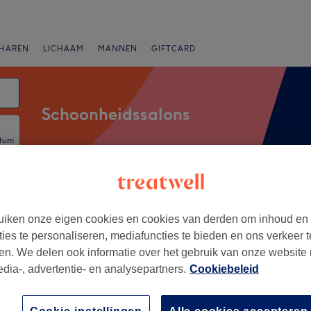
HAREN
LICHAAM
MANNEN
GIFTCARD
Schoonheidssalons
atum
anbiedingen
Beoordeling
iken onze eigen cookies en cookies van derden om inhoud en
ties te personaliseren, mediafuncties te bieden en ons verkeer t
bendonk, Provincie Antwerpen
en. We delen ook informatie over het gebruik van onze website
edia-, advertentie- en analysepartners.
Cookiebeleid
+
and beauty
224 reviews
−
ie Antwerpen