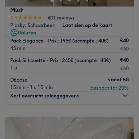
optimum health. Our revolutionary approach for your skin
Must
and nail care assure an accurate analysis of your specific
4,9
431 reviews
requirements before a treatment begins.
Plasky, Schaarbeek
Laat zien op de kaart
Go to venue
Daluren
€40
Pack Elegance - Prix : 195€ (acompte : 40€)
45 min
€60
€40
Pack Silhouette - Prix : 245€ (acompte : 40€)
1 u
€60
vanaf
€8
Dépose
15 min - 1 u 15 min
bespaar tot 20%
Kort overzicht salongegevens
Maandag
10:00
–
18:00
Dinsdag
10:00
–
18:00
Woensdag
Gesloten
Donderdag
09:30
–
19:30