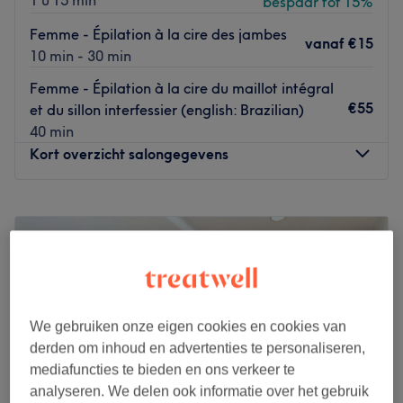
1 u 15 min
bespaar tot 15%
Femme - Épilation à la cire des jambes
vanaf
€15
10 min - 30 min
Femme - Épilation à la cire du maillot intégral
€55
et du sillon interfessier (english: Brazilian)
40 min
Kort overzicht salongegevens
Maandag
09:00
–
19:00
Dinsdag
09:00
–
19:00
Woensdag
09:00
–
19:00
Donderdag
09:00
–
19:00
Vrijdag
09:00
–
19:00
Zaterdag
09:00
–
20:00
We gebruiken onze eigen cookies en cookies van
Zondag
13:00
–
19:00
derden om inhoud en advertenties te personaliseren,
mediafuncties te bieden en ons verkeer te
Sérénissime Esthetic est un institut de beauté situé à
analyseren. We delen ook informatie over het gebruik
Bruxelles, dans le quartier Européen. C'est un lieu dédié à