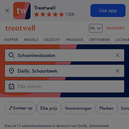
Treatwell
Use app
130K
NL
INLOGGEN
KAPPER
NAGELS
GEZICHT
MASSAGE
ONTHAREN
LICHA
Sorteer op
Elke prijs
Voorzieningen
Merken
Sal
Kies uit 11
schoonheidssalons in de buurt van Dailly, Schaarbeek