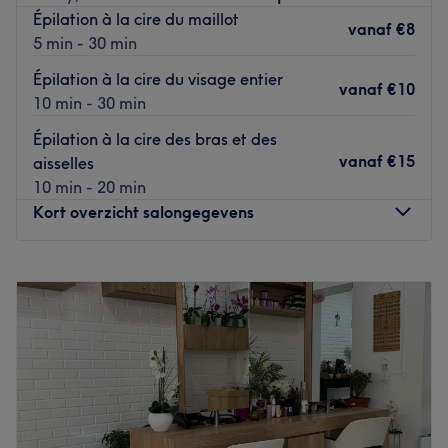
Le salon de coiffure est facilement accessible en
Épilation à la cire du maillot
vanaf
€8
transport en commun avec l’arrêt Meiser à proximité.
5 min - 30 min
NB : Les règlements sur place devront être effectués en
Épilation à la cire du visage entier
vanaf
€10
espèces uniquement ou via l'application bancaire.
10 min - 30 min
Go to venue
Épilation à la cire des bras et des
vanaf
€15
aisselles
10 min - 20 min
Kort overzicht salongegevens
Maandag
16:00
–
20:00
Dinsdag
10:00
–
20:00
Woensdag
13:00
–
20:00
Donderdag
10:00
–
20:00
Vrijdag
09:00
–
15:00
Zaterdag
09:00
–
15:00
Zondag
Gesloten