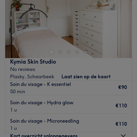
Zaterdag
Gesloten
Zondag
Gesloten
Go to venue
Kymia Skin Studio
No reviews
Plasky, Schaarbeek
Laat zien op de kaart
Soin du visage - K essentiel
€90
50 min
Soin du visage - Hydra glow
€110
1 u
Soin du visage - Microneedling
€110
1 u
Kort overzicht salongegevens