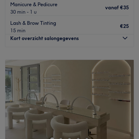
Manicure & Pedicure
vanaf
€35
30 min - 1 u
Lash & Brow Tinting
€25
15 min
Kort overzicht salongegevens
Maandag
09:00
–
20:30
Dinsdag
09:00
–
21:00
Woensdag
Gesloten
Donderdag
09:00
–
21:00
Vrijdag
09:00
–
21:00
Zaterdag
Gesloten
Zondag
Gesloten
Opened in 2005 Karen Sammon Skin and Nail Care is
dedicate to professional skin, nail and body care
treatments. The focus at Karen Sammon Skincare is to
restore and maintain your skin, nails and body to