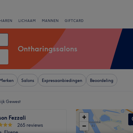
HAREN
LICHAAM
MANNEN
GIFTCARD
Ontharingssalons
Merken
Salons
Expresaanbiedingen
Beoordeling
lijk Gewest
+
on Fezzali
265 reviews
−
, Elsene