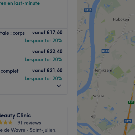
ren en last-minute
 situé à
Ixelles
,
vanaf
€17,60
tale : corps
à la
haute esthétique
, notre
bespaar tot 20%
adre chaleureux et de
re
large gamme de soins et
vanaf
€22,40
gie et élégance.
bespaar tot 20%
 et passionnée
, où
chaque
vanaf
€21,60
s complet
 afin d’offrir un service
bespaar tot 20%
cliente.
traitements de peau
et la
s telles que l’acné, les
 sensibles. Grâce à son
 elle accompagne chaque
eauty Clinic
e et lumineuse
.
91 reviews
ogies
, notamment d’un
 de Wavre - Saint-Julien,