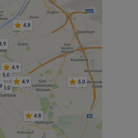
4,8
4,9
4,9
5,0
4,9
5,0
9
5,0
4,8