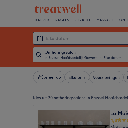
KAPPER
NAGELS
GEZICHT
MASSAGE
ONT
Ontharingssalon
in Brussel Hoofdstedelijk Gewest
・
Elke datum
Sorteer op
Elke prijs
Voorzieningen
Kies uit 20
ontharingssalons in Brussel Hoofdstede
La Mais
4,8
Matonge