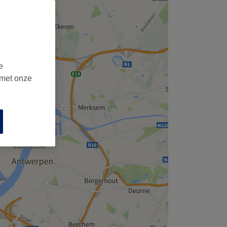
e
 met onze