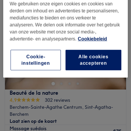
zweedse massages in de buurt van Matchens, Sint-Jans-Molenbeek
We gebruiken onze eigen cookies en cookies van
derden om inhoud en advertenties te personaliseren,
mediafuncties te bieden en ons verkeer te
analyseren. We delen ook informatie over het gebruik
van onze website met onze social media-,
advertentie- en analysepartners.
Cookiebeleid
Cookie-
Alle cookies
instellingen
accepteren
Beauté de la nature
4,9
302 reviews
Berchem-Sainte-Agathe Centrum, Sint-Agatha-
Berchem
Laat zien op de kaart
Massage suédois