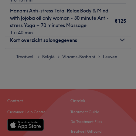
Hanami Anti-stress Total Relax Body & Mind
with Jojoba oil only woman - 30 minute Anti-
€125
stress Yoga + 70 minutes Massage
1 u 40 min
Kort overzicht salongegevens
Maandag
Treatwell
België
Vlaams-Brabant
09:00
Leuven
–
17:00
>
>
>
Dinsdag
09:00
–
17:30
Woensdag
09:30
–
12:00
Donderdag
09:00
–
18:00
Vrijdag
09:00
–
18:00
Zaterdag
10:00
–
18:00
Zondag
14:00
–
17:00
Contact
Ontdek
Customer Help Centre
Treatment Guide
Welcome to Hanami Beauty Spa, where we believe
De Treatment Files
everyone deserves to feel their best.
Treatwell Giftcard
Owned by a massage therapist with over 10 years of