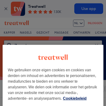
Treatwell
Use app
130K
NL
INLOGGEN
KAPPER
NAGELS
GEZICHT
MASSAGE
ONTHAREN
LICHA
We gebruiken onze eigen cookies en cookies van
derden om inhoud en advertenties te personaliseren,
mediafuncties te bieden en ons verkeer te
analyseren. We delen ook informatie over het gebruik
Sorteer op
Elke prijs
Salons
Expresaanbiedingen
van onze website met onze social media-,
advertentie- en analysepartners.
Cookiebeleid
Een salon met:
zweedse massage in Leuven