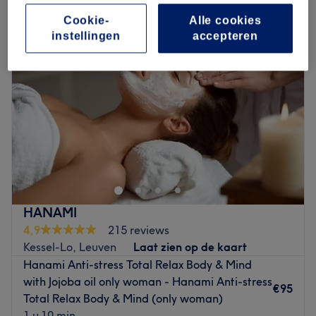
Cookie-
Alle cookies
instellingen
accepteren
HANAMI
4,9
215 reviews
Kessel-Lo, Leuven
Laat zien op de kaart
Hanami Anti-stress Total Relax Body & Mind
with Jojoba oil only woman - Hanami Anti-stress
€95
Total Relax Body & Mind (only woman)
1 u 10 min