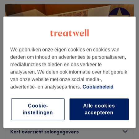
We gebruiken onze eigen cookies en cookies van
derden om inhoud en advertenties te personaliseren,
mediafuncties te bieden en ons verkeer te
analyseren. We delen ook informatie over het gebruik
van onze website met onze social media-,
advertentie- en analysepartners.
Cookiebeleid
Monsieur K by KOSY - Quartier Dansaert
4,8
2529 reviews
Cookie-
Alle cookies
Brussel
Laat zien op de kaart
instellingen
accepteren
Massage Suédois
vanaf
€90
1 u - 2 uur
Kort overzicht salongegevens