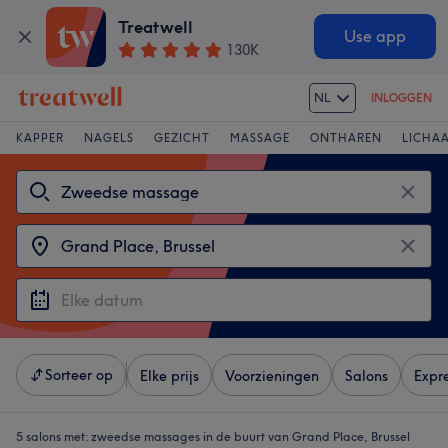
Treatwell
Use app
130K
NL
INLOGGEN
KAPPER
NAGELS
GEZICHT
MASSAGE
ONTHAREN
LICHA
Sorteer op
Elke prijs
Voorzieningen
Salons
Expr
5 salons met:
zweedse massages in de buurt van Grand Place, Brussel