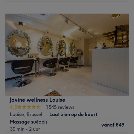
Maandag
10:00
–
20:00
Dinsdag
10:00
–
20:00
Woensdag
10:00
–
20:00
Donderdag
10:00
–
20:00
Vrijdag
10:00
–
20:00
Zaterdag
10:00
–
20:00
Zondag
Gesloten
Découvrez Monsieur K-OSY, l'institut dédié aux hommes
et femmes situé en plein cœur de Bruxelles, à deux pas
de la Bourse.
Dans leurs locaux fraîchement rénovés, cette équipe de
professionnels, tant masculine que féminine, vous fera
Javine wellness Louise
découvrir une large gamme de produits et de soins.
4,5
1545 reviews
Envie d'un moment de détente et de relaxation ? Leurs
Louise, Brussel
Laat zien op de kaart
masseurs sont également à votre disposition. Laissez-vous
Massage suédois
tenter, ils n'attendent plus que vous !
vanaf
€49
30 min - 2 uur