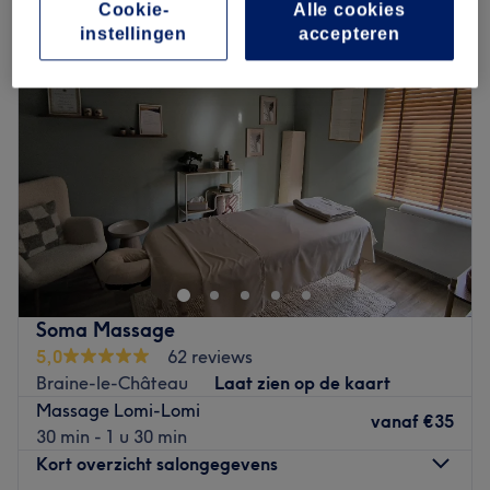
Cookie-
Alle cookies
instellingen
accepteren
Soma Massage
5,0
62 reviews
Braine-le-Château
Laat zien op de kaart
Massage Lomi-Lomi
vanaf
€35
30 min - 1 u 30 min
Kort overzicht salongegevens