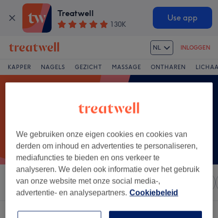
Treatwell
Use app
130K
NL
INLOGGEN
KAPPER
NAGELS
GEZICHT
MASSAGE
ONTHAREN
LICHA
We gebruiken onze eigen cookies en cookies van
derden om inhoud en advertenties te personaliseren,
mediafuncties te bieden en ons verkeer te
analyseren. We delen ook informatie over het gebruik
van onze website met onze social media-,
Sorteer op
Elke prijs
Salons
Expresaanbiedingen
advertentie- en analysepartners.
Cookiebeleid
Een salon met:
zweedse massage in Braine-le-Château