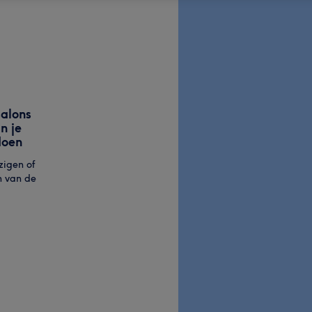
alons
n je
doen
zigen of
n van de