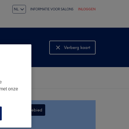
NL
INFORMATIE VOOR SALONS
INLOGGEN
Verberg kaart
Bekijk kaart
e
 met onze
Zoek in dit gebied
,