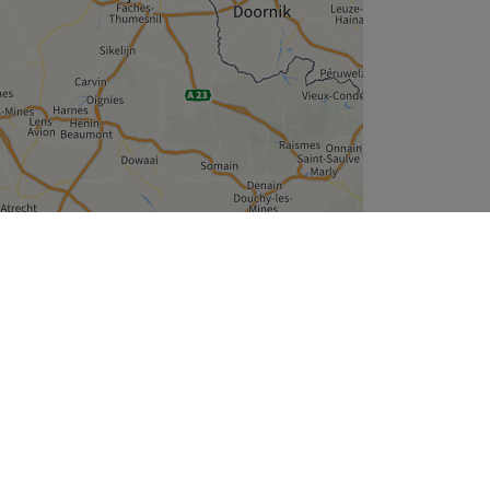
Leaflet
| ©
OpenStreetMap
contributors
Wie zijn wij
Over ons