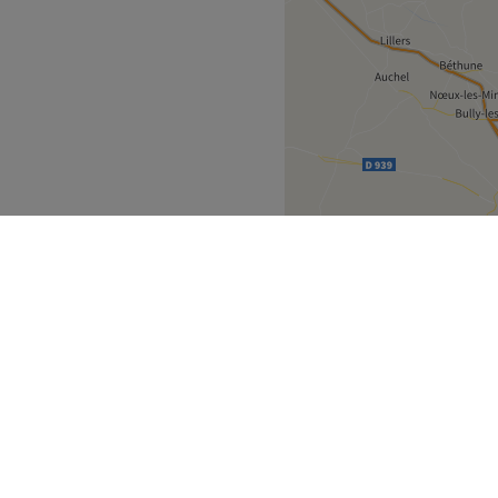
nderen
Ostend
>
ek
Partners
ment Guide
Partner worden