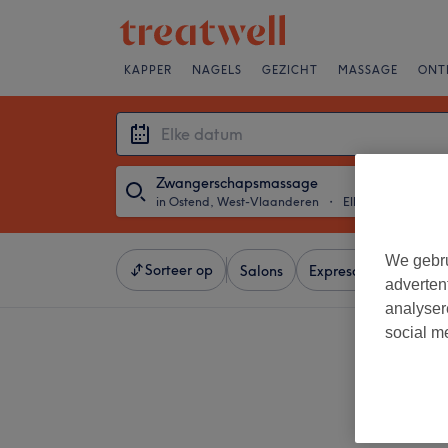
KAPPER
NAGELS
GEZICHT
MASSAGE
ONT
Zwangerschapsmassage
in Ostend, West-Vlaanderen
・
Elke datum
We gebru
Sorteer op
Salons
Expresaanbiedingen
adverten
analyser
social m