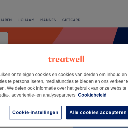
HAREN
LICHAAM
MANNEN
GIFTCARD
Zwangerschapsmassage
iken onze eigen cookies en cookies van derden om inhoud en
Beoordeling
ties te personaliseren, mediafuncties te bieden en ons verkeer t
en. We delen ook informatie over het gebruik van onze website
edia-, advertentie- en analysepartners.
Cookiebeleid
+
Cookie-instellingen
Alle cookies accepteren
−