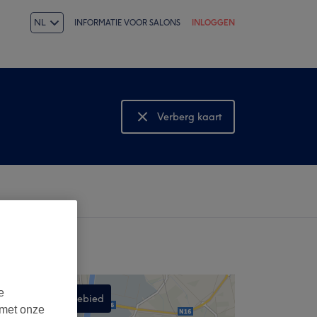
NL
INFORMATIE VOOR SALONS
INLOGGEN
Verberg kaart
Bekijk kaart
e
Zoek in dit gebied
 met onze