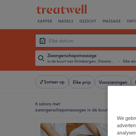
KAPPER
NAGELS
GEZICHT
MASSAGE
ONT
Zwangerschapsmassage
in de buurt van Grimbergen, Vlaams-Brabant
・
Elke d
Sorteer op
Elke prijs
Voorzieningen
6 salons met:
zwangerschapsmassages in de buurt van Grimbe
We gebru
adverten
Cypo Ba
analyser
4,2