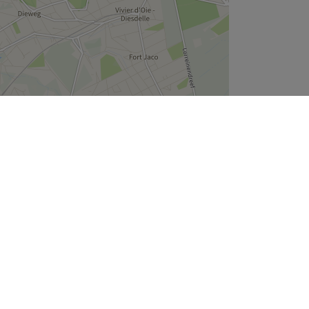
Leaflet
| ©
OpenStreetMap
contributors
Wie zijn wij