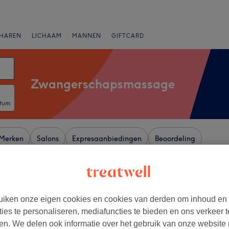
HAREN
LICHAAM
MANNEN
GIFTCARD
Zwangerschapsmassage
atum
Merken
Salons
Expresaanbiedingen
Beoordeling
rgen, Vlaams-Brabant
iken onze eigen cookies en cookies van derden om inhoud en
+
ties te personaliseren, mediafuncties te bieden en ons verkeer t
silix
en. We delen ook informatie over het gebruik van onze website
50 reviews
−