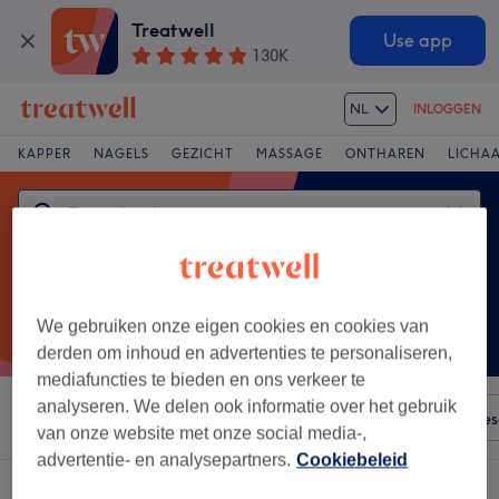
Treatwell
Use app
130K
NL
INLOGGEN
KAPPER
NAGELS
GEZICHT
MASSAGE
ONTHAREN
LICHA
We gebruiken onze eigen cookies en cookies van
derden om inhoud en advertenties te personaliseren,
mediafuncties te bieden en ons verkeer te
analyseren. We delen ook informatie over het gebruik
Sorteer op
Voorzieningen
Merken
Salons
Expre
van onze website met onze social media-,
advertentie- en analysepartners.
Cookiebeleid
Een salon met:
zonnebank in Waterloo