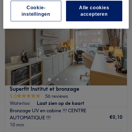
Cookie-
Alle cookies
instellingen
accepteren
Superfit Institut et bronzage
5,0
56 reviews
Waterloo
Laat zien op de kaart
Bronzage UV en cabine !!! CENTRE
€0,10
AUTOMATIQUE !!!
10 min