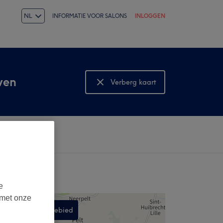
NL
INFORMATIE VOOR SALONS
INLOGGEN
ven
Verberg kaart
Bekijk kaart
e
 met onze
Zoek in dit gebied