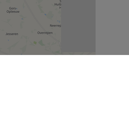
Leaflet
| ©
OpenStreetMap
contributors