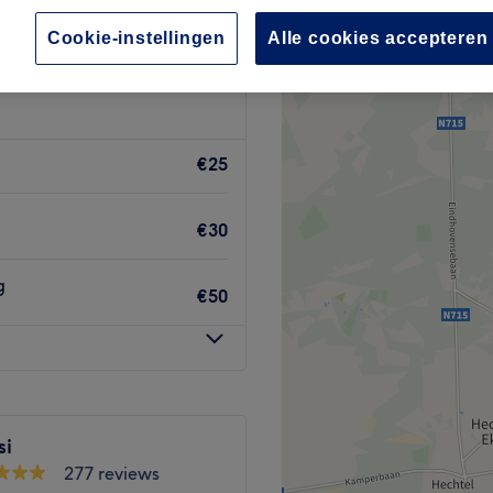
, Limburg
Cookie-instellingen
Alle cookies accepteren
€25
€30
g
€50
si
277 reviews