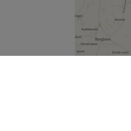
gespecialiseerd in
Headspa, keratine en Hair
laats- en
et Oxygen Plus, HIFU,
wenkbrauwstyling. Luxe,
k.
rkers die zorg dragen voor
ijk en streven ernaar om aan
ehandelingen
g
Zonhoven
>
Go to venue