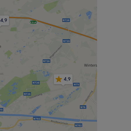
4,9
4,9