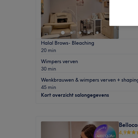
Banneux
Halal Brows- Bleaching
20 min
Wimpers verven
30 min
Wenkbrauwen & wimpers verven + shapin
45 min
Kort overzicht salongegevens
Maandag
10:00
–
19:00
Dinsdag
10:00
–
19:00
Belloco
Woensdag
10:00
–
19:00
4,9
Donderdag
10:00
–
19:00