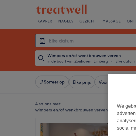
KAPPER
NAGELS
GEZICHT
MASSAGE
ONT
Wimpers en/of wenkbrauwen verven
in de buurt van Zonhoven, Limburg
・
Elke datum
Sorteer op
Elke prijs
Voorzieningen
4 salons met:
We gebru
wimpers en/of wenkbrauwen verven in de buurt v
adverten
analyser
MK Stu
social m
4,8