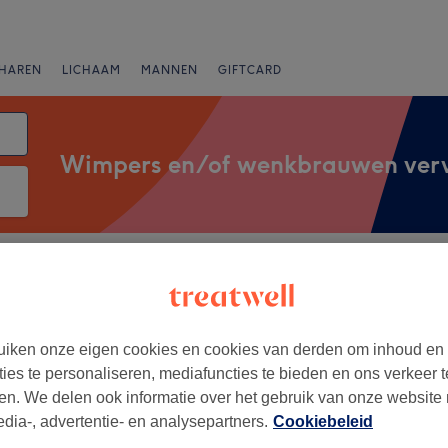
HAREN
LICHAAM
MANNEN
GIFTCARD
Wimpers en/of wenkbrauwen ver
Merken
Salons
Expresaanbiedingen
Beoordeling
iken onze eigen cookies en cookies van derden om inhoud en
an Zonhoven, Limburg
ties te personaliseren, mediafuncties te bieden en ons verkeer t
en. We delen ook informatie over het gebruik van onze website
+
dio
edia-, advertentie- en analysepartners.
Cookiebeleid
5 reviews
−