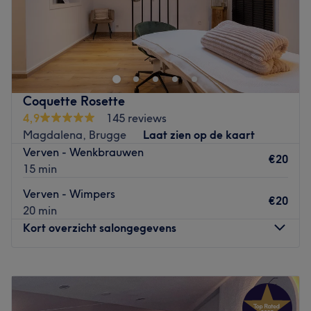
betaald.
Gulden vlieslaan39 Brugge 8000
Go to venue
Go to venue
Coquette Rosette
4,9
145 reviews
Magdalena, Brugge
Laat zien op de kaart
Verven - Wenkbrauwen
€20
15 min
Verven - Wimpers
€20
20 min
Kort overzicht salongegevens
Maandag
Gesloten
Dinsdag
09:00
–
19:00
Woensdag
09:00
–
13:00