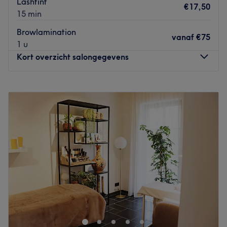
Lashtint
€17,50
15 min
Browlamination
vanaf
€75
1 u
Kort overzicht salongegevens
Maandag
09:00
–
22:00
Dinsdag
09:00
–
22:00
Woensdag
09:00
–
22:00
Donderdag
09:00
–
22:00
Vrijdag
09:00
–
22:00
Zaterdag
09:00
–
22:00
Zondag
09:00
–
22:00
Bij
schoonheidssalon Studio S-thétique
in
Brugge
ben je
aan het juiste adres voor
manicures, pedicures,
massages
en het
verven van je wimpers en
wenkbrauwen.