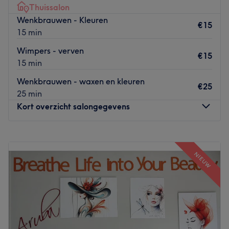
Go to venue
Thuissalon
Wenkbrauwen - Kleuren
€15
15 min
Wimpers - verven
€15
15 min
Wenkbrauwen - waxen en kleuren
€25
25 min
Kort overzicht salongegevens
Maandag
09:00
–
11:15
Dinsdag
09:00
–
15:15
NIEUW
Woensdag
Gesloten
Donderdag
09:00
–
15:30
Vrijdag
09:00
–
15:45
Zaterdag
Gesloten
Zondag
Gesloten