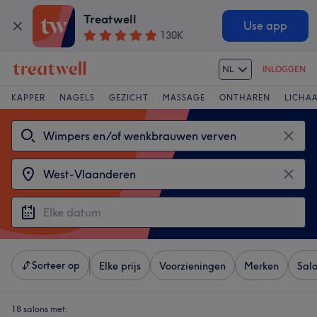
Treatwell
Use app
130K
NL
INLOGGEN
KAPPER
NAGELS
GEZICHT
MASSAGE
ONTHAREN
LICHA
Sorteer op
Elke prijs
Voorzieningen
Merken
Sal
18 salons met: