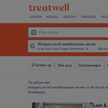
KAPPER
NAGELS
GEZICHT
MASSAGE
ONT
Wimpers en/of wenkbrauwen verven
in de buurt van Lange Leemstraat, Antwerpen
・
Elke d
Sorteer op
Elke prijs
Voorzieningen
16 salons met:
wimpers en/of wenkbrauwen verven in de buurt v
Antwerpen
Lash &