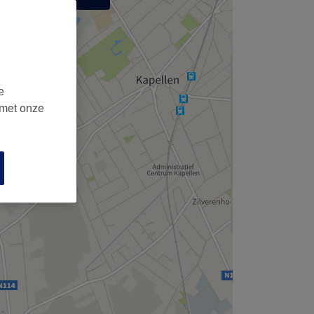
,
e
 met onze