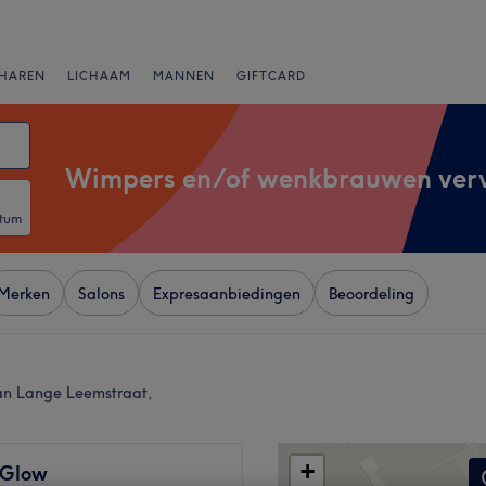
HAREN
LICHAAM
MANNEN
GIFTCARD
Wimpers en/of wenkbrauwen ver
atum
Merken
Salons
Expresaanbiedingen
Beoordeling
an Lange Leemstraat,
+
 Glow