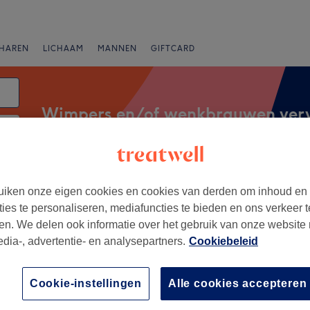
HAREN
LICHAAM
MANNEN
GIFTCARD
Wimpers en/of wenkbrauwen ver
atum
Expresaanbiedingen
Beoordeling
iken onze eigen cookies en cookies van derden om inhoud en
ties te personaliseren, mediafuncties te bieden en ons verkeer t
en. We delen ook informatie over het gebruik van onze website
edia-, advertentie- en analysepartners.
Cookiebeleid
n Kalmthout, Provincie
Cookie-instellingen
Alle cookies accepteren
+
 Arnouts