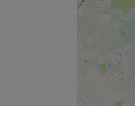
kbij Wuustwezel,
r zorg en comfort centraal
wellnesservaring te bieden.
rkers: Melissa en Sammy,
fessioneel, vriendelijk en
hun klanten te voldoen.
Go to venue