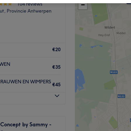
104 reviews
−
ut, Provincie Antwerpen
€20
UWEN
€35
BRAUWEN EN WIMPERS
€45
 Concept by Sammy -