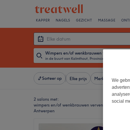
KAPPER
NAGELS
GEZICHT
MASSAGE
ONT
Wimpers en/of wenkbrauwen verven
in de buurt van Kalmthout, Provincie Antwerpen
・
Elke d
Sorteer op
Elke prijs
Merken
Salons
We gebru
adverten
analyser
2 salons met:
social m
wimpers en/of wenkbrauwen verven in de buurt va
Antwerpen
Amelia