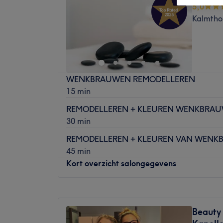
5,0
Kalmtho
WENKBRAUWEN REMODELLEREN
15 min
REMODELLEREN + KLEUREN WENKBRA
30 min
REMODELLEREN + KLEUREN VAN WENK
45 min
Kort overzicht salongegevens
Maandag
10:00
–
22:00
Dinsdag
09:00
–
22:00
Beauty
Woensdag
09:00
–
22:00