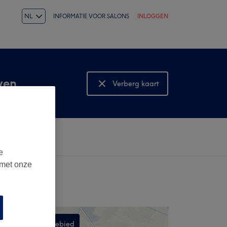
NL
INFORMATIE VOOR SALONS
INLOGGEN
ven
Verberg kaart
Bekijk kaart
e
 met onze
Zoek in dit gebied