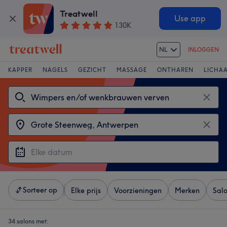
Treatwell
Use app
130K
NL
INLOGGEN
KAPPER
NAGELS
GEZICHT
MASSAGE
ONTHAREN
LICHA
Sorteer op
Elke prijs
Voorzieningen
Merken
Sal
34 salons met: