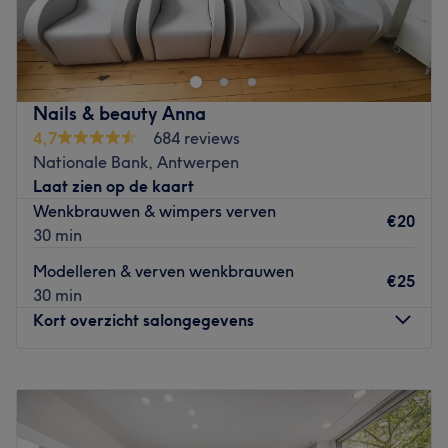
Onze salon bevindt zich op de Plantin en Moretuslei,
centraal gelegen in Antwerpen. We zijn makkelijk
bereikbaar met het openbaar vervoer en er is voldoende
parkeergelegenheid in de buurt. De salon ligt op
wandelafstand van het station Antwerpen-Berchem en
Nails & beauty Anna
dicht bij verschillende bushaltes en tramhaltes. Dankzij
4,7
684 reviews
onze centrale ligging zijn we vlot bereikbaar, zowel
Nationale Bank, Antwerpen
vanuit het centrum van Antwerpen als vanuit de
Laat zien op de kaart
omliggende gemeenten.
Wenkbrauwen & wimpers verven
€20
Go to venue
30 min
Modelleren & verven wenkbrauwen
€25
30 min
Kort overzicht salongegevens
Maandag
09:00
–
18:00
Dinsdag
07:30
–
19:00
Woensdag
Gesloten
Donderdag
07:30
–
19:00