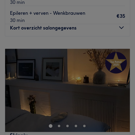
30 min
Epileren + verven - Wenkbrauwen
€35
30 min
Kort overzicht salongegevens
Maandag
10:00
–
18:00
Dinsdag
10:00
–
18:00
Woensdag
10:00
–
18:00
Donderdag
10:00
–
18:00
Vrijdag
10:00
–
18:00
Zaterdag
10:00
–
18:00
Zondag
11:00
–
18:00
KIKI's Beauty Salon in Antwerpen combineert en gebruikt
de essentie van de oosterse en westerse
schoonheidsindustrie, en is bovendien erg goed in de
mysterie van huidmanagement. Je zult hier dus als nieuw
de salon weer verlaten!