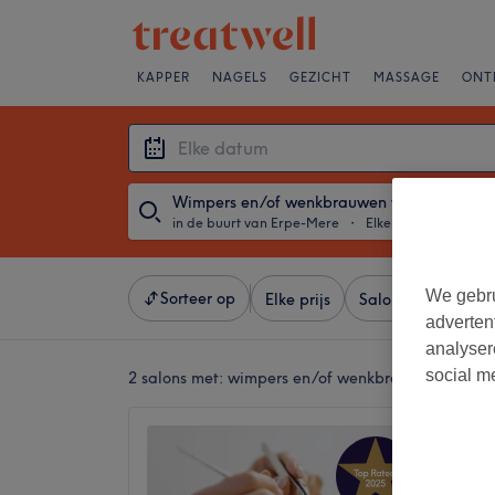
KAPPER
NAGELS
GEZICHT
MASSAGE
ONT
Wimpers en/of wenkbrauwen verven
in de buurt van Erpe-Mere
・
Elke datum
We gebru
Sorteer op
Elke prijs
Salons
Expresa
adverten
analyser
social m
2 salons met:
wimpers en/of wenkbrauwen verven 
Beauty 
4,9
Aalst