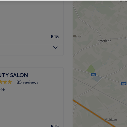
€15
UTY SALON
85 reviews
re
je tot rust kunt komen
€15