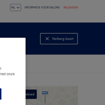
NL
INFORMATIE VOOR SALONS
INLOGGEN
ven
Verberg kaart
Bekijk kaart
e
 met onze
Zoek in dit gebied
,