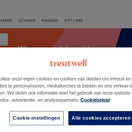
HAREN
LICHAAM
MANNEN
GIFTCARD
Wimpers en/of wenkbrauwen ver
iken onze eigen cookies en cookies van derden om inhoud en
anbiedingen
Beoordeling
ties te personaliseren, mediafuncties te bieden en ons verkeer t
en. We delen ook informatie over het gebruik van onze website
edia-, advertentie- en analysepartners.
Cookiebeleid
in de buurt van Erpe-Mere
+
Fly
Cookie-instellingen
Alle cookies accepteren
119 reviews
−