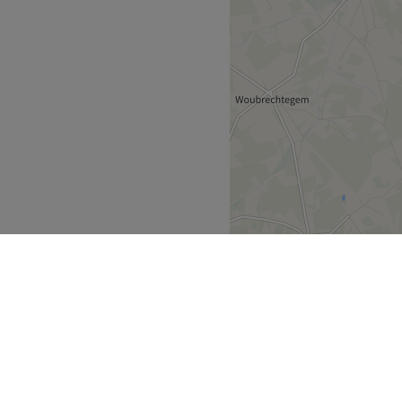
diverse beauty- en
e gezichtsverzorgingen,
pedicure- en
il en passie voor haar vak
stralend en tevreden
Go to venue
deren
Erpe-Mere
>