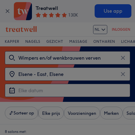
Treatwell
Use app
130K
NL
INLOGGEN
KAPPER
NAGELS
GEZICHT
MASSAGE
ONTHAREN
LICHA
Sorteer op
Elke prijs
Voorzieningen
Merken
Sal
8 salons met: