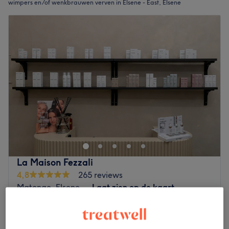
wimpers en/of wenkbrauwen verven in Elsene - East, Elsene
La Maison Fezzali
4,8
265 reviews
Matonge, Elsene
Laat zien op de kaart
Lashlift+teinture - Prix 60€ (acompte:10€)
€10
1 u