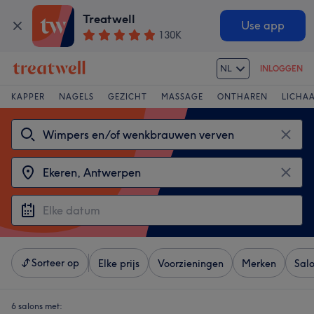
Treatwell
Use app
130K
NL
INLOGGEN
KAPPER
NAGELS
GEZICHT
MASSAGE
ONTHAREN
LICHA
Sorteer op
Elke prijs
Voorzieningen
Merken
Sal
6 salons met: