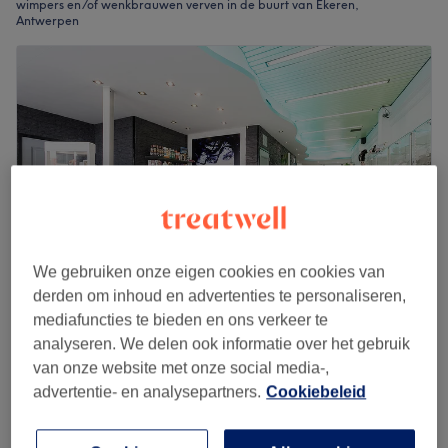
wimpers en/of wenkbrauwen verven in de buurt van Ekeren,
Antwerpen
We gebruiken onze eigen cookies en cookies van
derden om inhoud en advertenties te personaliseren,
mediafuncties te bieden en ons verkeer te
Navada
analyseren. We delen ook informatie over het gebruik
4,8
4293 reviews
van onze website met onze social media-,
Ekeren, Antwerpen
Laat zien op de kaart
advertentie- en analysepartners.
Cookiebeleid
Verven - Wenkbrauwen
vanaf
€11
15 min - 50 min