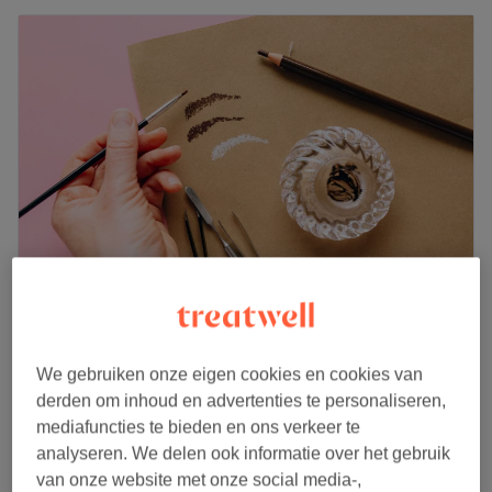
Soigné by Julie
5,0
89 reviews
We gebruiken onze eigen cookies en cookies van
Ruggeveldlaan, Antwerpen
derden om inhoud en advertenties te personaliseren,
Laat zien op de kaart
mediafuncties te bieden en ons verkeer te
Lash lift reset / correction
€59
analyseren. We delen ook informatie over het gebruik
45 min
van onze website met onze social media-,
Kort overzicht salongegevens