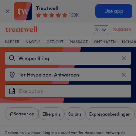
Treatwell
Use app
130K
NL
INLOGGEN
KAPPER
NAGELS
GEZICHT
MASSAGE
ONTHAREN
LICHA
Sorteer op
Elke prijs
Salons
Expresaanbiedingen
7 salons met:
wimperlifting in de buurt van Ter Heydelaan, Antwerpen