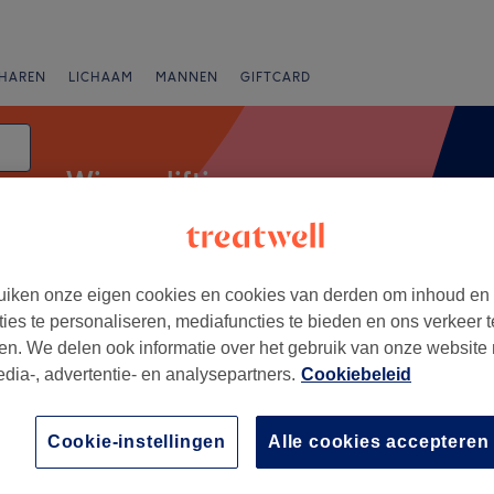
HAREN
LICHAAM
MANNEN
GIFTCARD
Wimperlifting
iken onze eigen cookies en cookies van derden om inhoud en
anbiedingen
Beoordeling
ties te personaliseren, mediafuncties te bieden en ons verkeer t
en. We delen ook informatie over het gebruik van onze website
edia-, advertentie- en analysepartners.
Cookiebeleid
cie Antwerpen
+
oté
Cookie-instellingen
Alle cookies accepteren
519 reviews
−
aat Bredabaan, Provincie