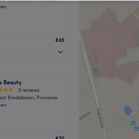
pen
€65
a Beauty
3 reviews
aat Bredabaan, Provincie
pen
r al je
ons nieuw adres oude baan
€70