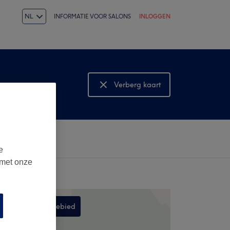
NL
INFORMATIE VOOR SALONS
INLOGGEN
Verberg kaart
Bekijk kaart
e
 met onze
Zoek in dit gebied
,