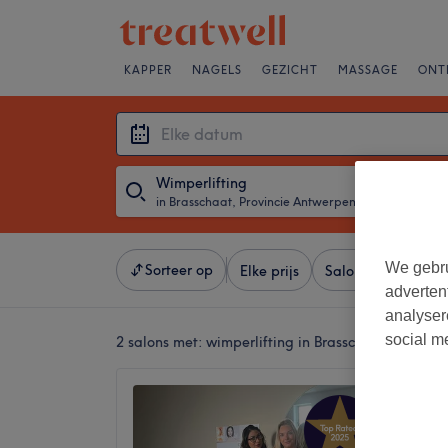
KAPPER
NAGELS
GEZICHT
MASSAGE
ONT
Wimperlifting
in Brasschaat, Provincie Antwerpen
・
Elke datum
We gebru
Sorteer op
Elke prijs
Salons
Expresa
adverten
analyser
social m
2 salons met:
wimperlifting in Brasschaat, Provin
Café B
4,9
Brassch