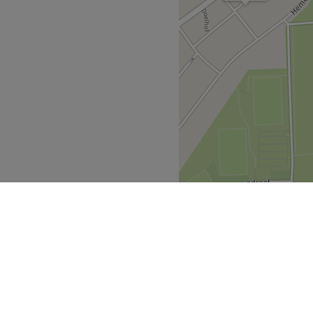
hoonheid op een verfijnde
ige en verzorgde sfeer waar
ukte van alledag.
ke behandeling is gericht op
rzorgd resultaat, zodat
ak voelt.
n is gelegen in Brasschaat
voer.
door de eigenares zelf, die
ail en continue bijscholing.
-to-date met de nieuwste
e aanpak en oog voor detail
d voelt en met een tevreden
arm, rustig, schoon en
menten & pakketten, combo
werpen
Brasschaat
>