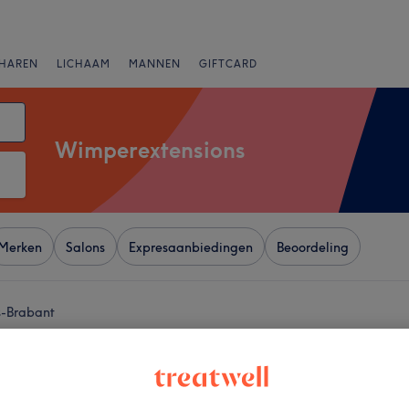
HAREN
LICHAAM
MANNEN
GIFTCARD
Wimperextensions
Merken
Salons
Expresaanbiedingen
Beoordeling
s-Brabant
+
Beauty
508 reviews
−
Ukkel