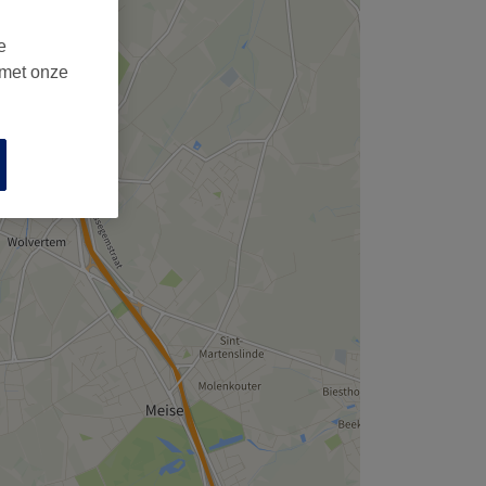
e
 met onze