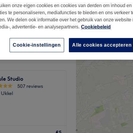
iken onze eigen cookies en cookies van derden om inhoud en
ties te personaliseren, mediafuncties te bieden en ons verkeer t
en. We delen ook informatie over het gebruik van onze website
edia-, advertentie- en analysepartners.
Cookiebeleid
vanaf
€15
Cookie-instellingen
Alle cookies accepteren
le Studio
507 reviews
 Ukkel
e beauté réservé aux femmes
 et artistique d'Uccle.
€5