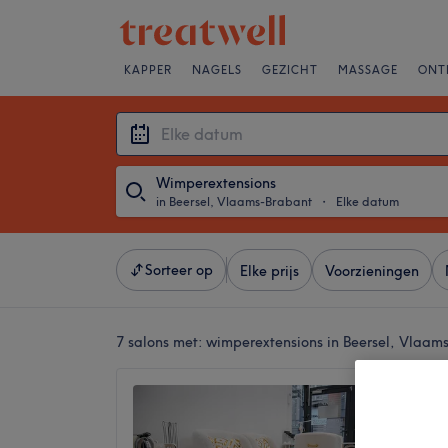
KAPPER
NAGELS
GEZICHT
MASSAGE
ONT
Wimperextensions
in Beersel, Vlaams-Brabant
・
Elke datum
Sorteer op
Elke prijs
Voorzieningen
7 salons met:
wimperextensions in Beersel, Vlaam
MyJane
4,8
Globe, 