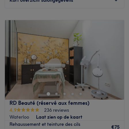
Maandag
11:00
–
19:00
Dinsdag
11:00
–
19:00
Woensdag
11:00
–
19:00
Donderdag
11:00
–
19:00
Vrijdag
11:00
–
19:00
Zaterdag
11:00
–
16:00
Zondag
Gesloten
Blush Beauty Room est un salon de beauté spécialisé
dans les soins du visage et l'analyse de la peau à Rhode-
Saint-Genèse. Natalia, esthéticienne diplômée et
passionnée, adapte chaque soin en fonction de votre
type de peau pour vous apporter un soin personnalisé et
RD Beauté (réservé aux femmes)
sur-mesure qui répond vraiment aux besoins de votre
4,9
236 reviews
peau. Vous profiterez de cette pause bien-être dans un
Waterloo
Laat zien op de kaart
univers chaleureux dédié à la beauté de la femme.
Rehaussement et teinture des cils
€75