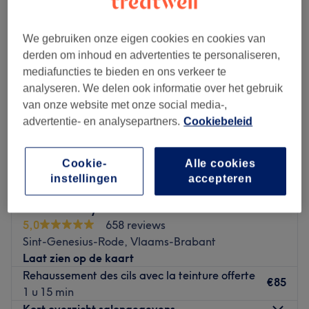
We gebruiken onze eigen cookies en cookies van
derden om inhoud en advertenties te personaliseren,
mediafuncties te bieden en ons verkeer te
analyseren. We delen ook informatie over het gebruik
van onze website met onze social media-,
advertentie- en analysepartners.
Cookiebeleid
Cookie-
Alle cookies
instellingen
accepteren
Blush Beauty Room
5,0
658 reviews
Sint-Genesius-Rode, Vlaams-Brabant
Laat zien op de kaart
Rehaussement des cils avec la teinture offerte
€85
1 u 15 min
Kort overzicht salongegevens