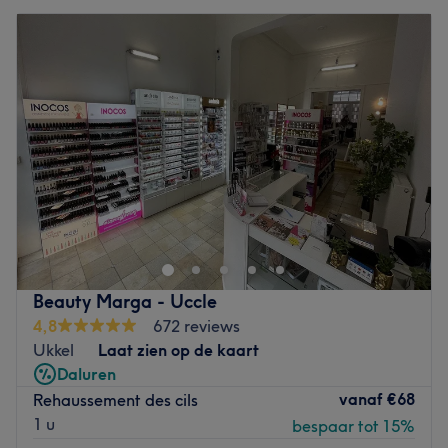
Beauty Marga - Uccle
4,8
672 reviews
Ukkel
Laat zien op de kaart
Daluren
vanaf
€68
Rehaussement des cils
1 u
bespaar tot 15%