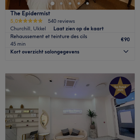
bien-être situé sur l'avenue Brugmann, à deux pas de
l'arrêt de tram Globe. Avec plus de 10 ans d'expérience
The Epidermist
dans le monde de la beauté, Alena vous propose une très
5,0
540 reviews
belle carte de soins: soins du visage, épilations,
Churchill, Ukkel
Laat zien op de kaart
massages, beauté des mains et des pieds... La spécialité
Rehaussement et teinture des cils
de Spécial Beauty ? Les soins anti-âge et minceur. Vous
€90
45 min
profiterez de votre moment détente dans un cadre
Kort overzicht salongegevens
privilégié et chic alliant une décoration contemporaine
avec une ambiance boudoir.
Maandag
Gesloten
Go to venue
Dinsdag
10:00
–
18:00
Woensdag
10:00
–
18:00
Donderdag
10:00
–
18:00
Vrijdag
10:00
–
18:00
Zaterdag
10:00
–
14:00
Zondag
Gesloten
Bienvenue chez The Epidermist, un superbe salon de
beauté situé à Uccle ! Laissez-vous vous faire