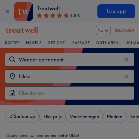
Treatwell
Use app
130K
NL
INLOGGEN
KAPPER
NAGELS
GEZICHT
MASSAGE
ONTHAREN
LICHA
Sorteer op
Elke prijs
Voorzieningen
Merken
Sal
13 salons met:
wimper permanent in Ukkel