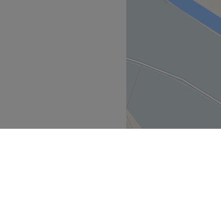
font sentir plus épanoui que
e à Moignelée.
Go to venue
 Namur
Moignelée
>