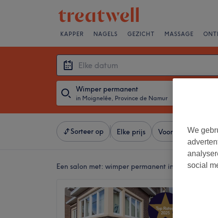
KAPPER
NAGELS
GEZICHT
MASSAGE
ONT
Wimper permanent
in Moignelée, Province de Namur
・
Elke datum
We gebru
Sorteer op
Elke prijs
Voorzieningen
adverten
analyser
social m
Een salon met:
wimper permanent in Moignelée, 
Zenitu
5,0
Moignel