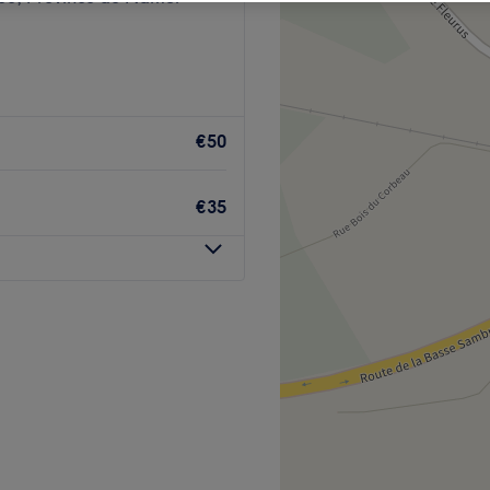
€50
€35