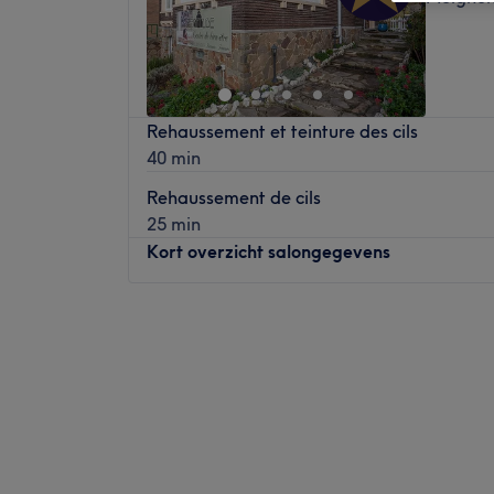
Rehaussement et teinture des cils
40 min
Rehaussement de cils
25 min
Kort overzicht salongegevens
Maandag
09:00
–
18:00
Dinsdag
09:00
–
18:00
Woensdag
Gesloten
Donderdag
09:00
–
21:00
Vrijdag
09:00
–
18:00
Zaterdag
09:00
–
18:00
Zondag
Gesloten