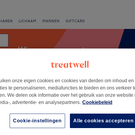
HAREN
LICHAAM
MANNEN
GIFTCARD
Wimper permanent
iken onze eigen cookies en cookies van derden om inhoud en
Merken
Salons
Expresaanbiedingen
Beoordeling
ties te personaliseren, mediafuncties te bieden en ons verkeer t
en. We delen ook informatie over het gebruik van onze website
edia-, advertentie- en analysepartners.
Cookiebeleid
Province de Namur
+
de
Cookie-instellingen
Alle cookies accepteren
272 reviews
−
ée, Province de Namur