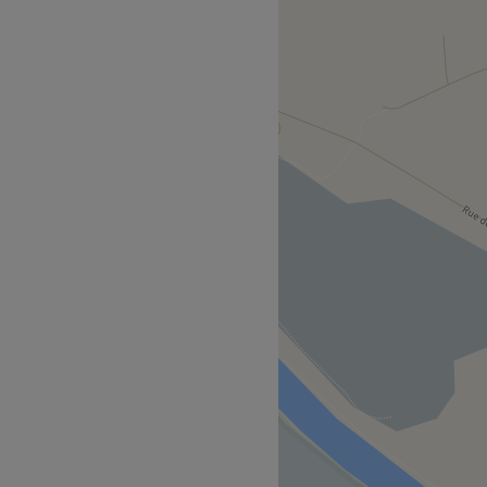
eutique situé à la Rue Emile
zen qui vous plonge tout de
formation continue, Laetitia
ment d’évasion et une
ous.
tés signés Lakshmi et des
eur à vous offrir un moment
basés sur les traditions
 enveloppement, massage,
it vous chouchouter et vous
ins beauté tels que les