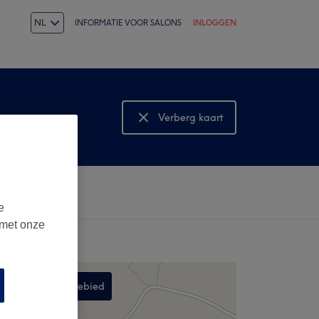
NL
INFORMATIE VOOR SALONS
INLOGGEN
Verberg kaart
Bekijk kaart
e
 met onze
Zoek in dit gebied
,